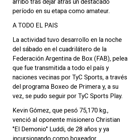
arribó tras dejar atrás un destacado
General
período en su etapa como amateur.
Política
A TODO EL PAIS
Cultura
La actividad tuvo desarrollo en la noche
Entrevistas
del sábado en el cuadrilátero de la
Rural
Federación Argentina de Box (FAB), pelea
Deportes
que fue transmitida a todo el país y
Fúnebres
naciones vecinas por TyC Sports, a través
del programa Boxeo de Primera y, a su
Edición
vez, se pudo seguir por TyC Sports Play.
Empresa
Nosotros
Kevin Gómez, que pesó 75,170 kg.,
venció al oponente misionero Christian
Contacto
"El Demonio" Luddi, de 28 años y ya
incursionando como boxeador