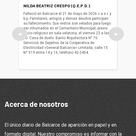
NILDA BEATRIZ CRESPO (Q.E.P.D.).
ALBER
(Q.E.P.
Falleció en Balcarce el 21 de mayo de 2026 c.a.s.r. y
b.p. Familiares, amigos y demas deudos participan
Falleció
su fallecimiento. Sus restos son velados para luego
b.p. Fa
ser inhumados en el Cementerio Municipal, previo
su fall
oficio religioso en sala velatoria, el viernes 22 a las
ser inh
◀
▶
10. Casa de duelo: Barrio Arquitectura N° 70.
oficio r
Servicios de Sepelios de la Cooperativa de
las 17.
Electricidad «General Balcarce» Limitada, calle 15
Sepelios
Nº 519 entre 14 y 16, teléfono 42-2404.
Balcarce
teléfon
Acerca de nosotros
El único diario de Balcarce de aparición en papel y en
formato digital. Nuestro compromiso es informar con la