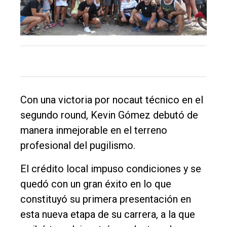
El
Con una victoria por nocaut técnico en el
único
segundo round, Kevin Gómez debutó de
DIARIO
manera inmejorable en el terreno
de
profesional del pugilismo.
Balcarce
El crédito local impuso condiciones y se
Inicio
quedó con un gran éxito en lo que
constituyó su primera presentación en
Tendencia
esta nueva etapa de su carrera, a la que
Int.