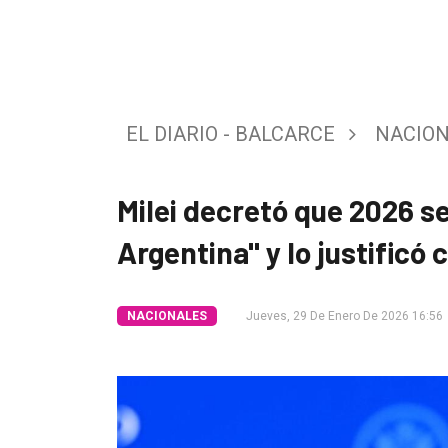
Tendencia
Int.
General
EL DIARIO - BALCARCE
NACIO
Política
Cultura
Milei decretó que 2026 se
Entrevistas
Argentina" y lo justificó
Rural
Deportes
NACIONALES
Jueves, 29 De Enero De 2026 16:56
Fúnebres
Edición
Empresa
Nosotros