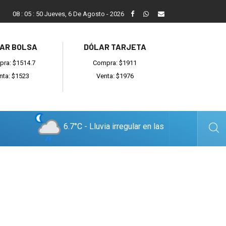
Reino: “Hay bandas muy organizadas y también delincuentes l
08
:
05
:
51
Jueves, 6 De Agosto - 2026
AR BOLSA
DÓLAR TARJETA
ra: $1514.7
Compra: $1911
nta: $1523
Venta: $1976
6.7°C - Lluvia irregular en las
cercanías