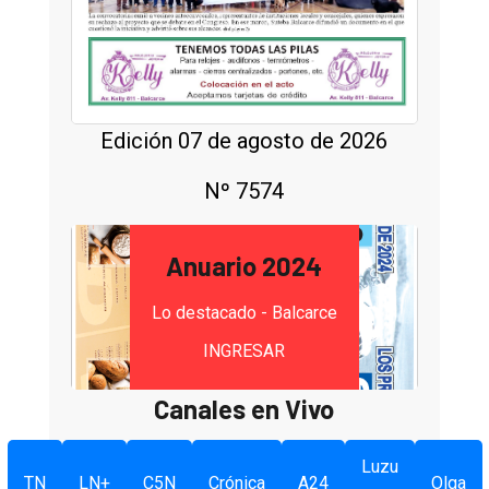
Edición 07 de agosto de 2026
Nº 7574
Anuario 2024
Lo destacado - Balcarce
INGRESAR
Canales en Vivo
Luzu
TN
LN+
C5N
Crónica
A24
Olga