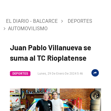
EL DIARIO - BALCARCE
DEPORTES
AUTOMOVILISMO
Juan Pablo Villanueva se
suma al TC Rioplatense
DEPORTES
Lunes, 29 De Enero De 2024 5:46
El