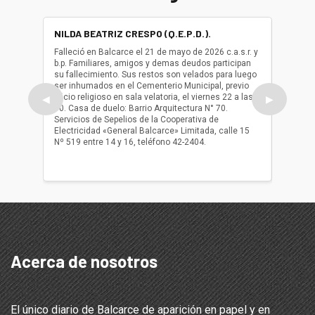
NILDA BEATRIZ CRESPO (Q.E.P.D.).
ALBER
(Q.E.P.
Falleció en Balcarce el 21 de mayo de 2026 c.a.s.r. y
b.p. Familiares, amigos y demas deudos participan
Falleció
su fallecimiento. Sus restos son velados para luego
b.p. Fa
ser inhumados en el Cementerio Municipal, previo
su fall
oficio religioso en sala velatoria, el viernes 22 a las
ser inh
◀
▶
10. Casa de duelo: Barrio Arquitectura N° 70.
oficio r
Servicios de Sepelios de la Cooperativa de
las 17.
Electricidad «General Balcarce» Limitada, calle 15
Sepelios
Nº 519 entre 14 y 16, teléfono 42-2404.
Balcarce
teléfon
Acerca de nosotros
El único diario de Balcarce de aparición en papel y en