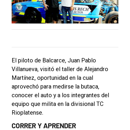
único
DIARIO
de
Balcarce
Inicio
Tendencia
El piloto de Balcarce, Juan Pablo
Int.
Villanueva, visitó el taller de Alejandro
General
Martínez, oportunidad en la cual
Política
aprovechó para medirse la butaca,
conocer el auto y a los integrantes del
Cultura
equipo que milita en la divisional TC
Entrevistas
Rioplatense.
Rural
CORRER Y APRENDER
Deportes