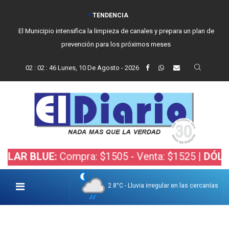
TENDENCIA
El Municipio intensifica la limpieza de canales y prepara un plan de
prevención para los próximos meses
02
:
02
:
47
Lunes, 10 De Agosto - 2026
LUE:
Compra: $1505 - Venta: $1525 |
DÓLAR BOLS
2.8°C - Lluvia irregular en las cercanías