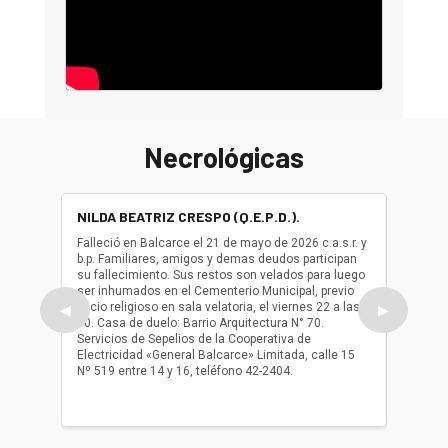
Necrológicas
NILDA BEATRIZ CRESPO (Q.E.P.D.).
ALBER
(Q.E.P.
Falleció en Balcarce el 21 de mayo de 2026 c.a.s.r. y
b.p. Familiares, amigos y demas deudos participan
Falleció
su fallecimiento. Sus restos son velados para luego
b.p. Fa
ser inhumados en el Cementerio Municipal, previo
su fall
oficio religioso en sala velatoria, el viernes 22 a las
ser inh
◀
▶
10. Casa de duelo: Barrio Arquitectura N° 70.
oficio r
Servicios de Sepelios de la Cooperativa de
las 17.
Electricidad «General Balcarce» Limitada, calle 15
Sepelios
Nº 519 entre 14 y 16, teléfono 42-2404.
Balcarce
teléfon