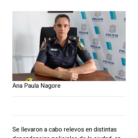
Balcarce
Inicio
Tendencia
Int.
General
Política
Cultura
Ana Paula Nagore
Entrevistas
Rural
Deportes
Fúnebres
Se llevaron a cabo relevos en distintas
Edición