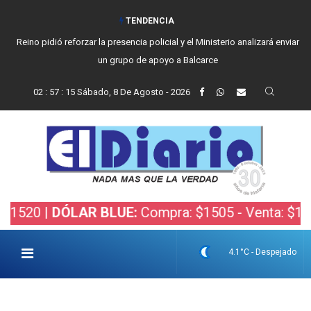
TENDENCIA
Reino pidió reforzar la presencia policial y el Ministerio analizará enviar
un grupo de apoyo a Balcarce
02
:
57
:
16
Sábado, 8 De Agosto - 2026
 |
DÓLAR BLUE:
Compra: $1505 - Venta: $1525 |
DÓ
4.1°C - Despejado