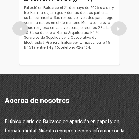
(Q.E.P.
Falleció en Balcarce el 21 de mayo de 2026 c.a.s.r. y
b.p. Familiares, amigos y demas deudos participan
Falleció
su fallecimiento. Sus restos son velados para luego
b.p. Fa
ser inhumados en el Cementerio Municipal, previo
su fall
oficio religioso en sala velatoria, el viernes 22 a las
ser inh
◀
▶
10. Casa de duelo: Barrio Arquitectura N° 70.
oficio r
Servicios de Sepelios de la Cooperativa de
las 17.
Electricidad «General Balcarce» Limitada, calle 15
Sepelios
Nº 519 entre 14 y 16, teléfono 42-2404.
Balcarce
teléfon
Acerca de nosotros
El único diario de Balcarce de aparición en papel y en
formato digital. Nuestro compromiso es informar con la