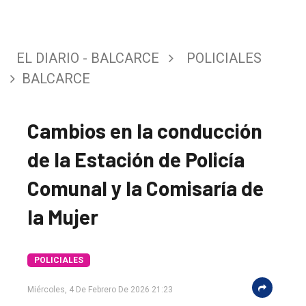
EL DIARIO - BALCARCE
POLICIALES
BALCARCE
Cambios en la conducción
de la Estación de Policía
Comunal y la Comisaría de
la Mujer
El
único
POLICIALES
DIARIO
Miércoles, 4 De Febrero De 2026 21:23
de