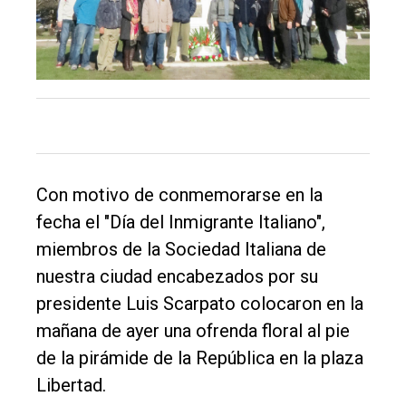
Tendencia
Int.
General
Política
Cultura
Entrevistas
Con motivo de conmemorarse en la
Rural
fecha el "Día del Inmigrante Italiano",
Deportes
miembros de la Sociedad Italiana de
Fúnebres
nuestra ciudad encabezados por su
presidente Luis Scarpato colocaron en la
Edición
mañana de ayer una ofrenda floral al pie
Empresa
de la pirámide de la República en la plaza
Nosotros
Libertad.
Contacto