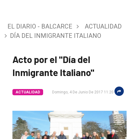
EL DIARIO - BALCARCE
ACTUALIDAD
DÍA DEL INMIGRANTE ITALIANO
Acto por el "Día del
Inmigrante Italiano"
El
único
DIARIO
ACTUALIDAD
Domingo, 4 De Junio De 2017 11:20
de
Balcarce
Inicio