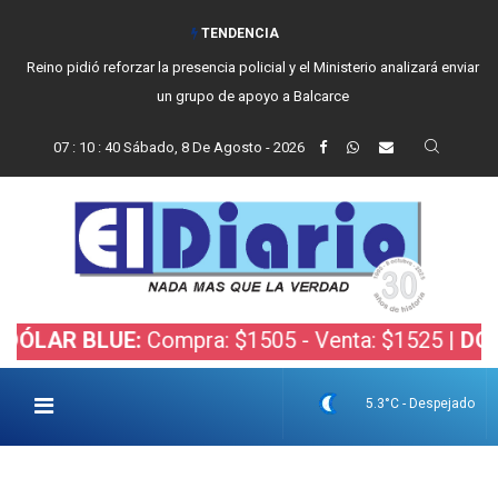
TENDENCIA
Reino pidió reforzar la presencia policial y el Ministerio analizará enviar
un grupo de apoyo a Balcarce
07
:
10
:
41
Sábado, 8 De Agosto - 2026
AR BLUE:
Compra: $1505 - Venta: $1525 |
DÓLAR 
5.3°C - Despejado