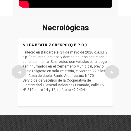
Necrológicas
NILDA BEATRIZ CRESPO (Q.E.P.D.).
ALBER
(Q.E.P.
Falleció en Balcarce el 21 de mayo de 2026 c.a.s.r. y
b.p. Familiares, amigos y demas deudos participan
Falleció
su fallecimiento. Sus restos son velados para luego
b.p. Fa
ser inhumados en el Cementerio Municipal, previo
su fall
oficio religioso en sala velatoria, el viernes 22 a las
ser inh
◀
▶
10. Casa de duelo: Barrio Arquitectura N° 70.
oficio r
Servicios de Sepelios de la Cooperativa de
las 17.
Electricidad «General Balcarce» Limitada, calle 15
Sepelios
Nº 519 entre 14 y 16, teléfono 42-2404.
Balcarce
teléfon