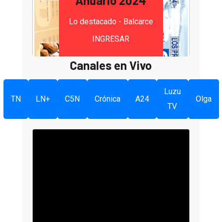
Anuario 2024
Lo destacado - Balcarce
INGRESAR
Canales en Vivo
Luzu
TN
LN+
C5N
Crónica
A24
Olga
TV