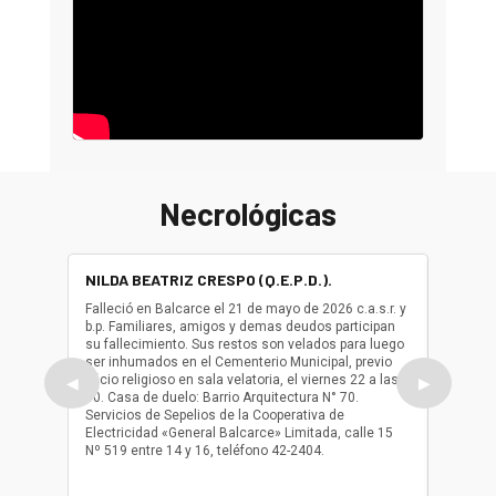
Necrológicas
NILDA BEATRIZ CRESPO (Q.E.P.D.).
ALBER
(Q.E.P.
Falleció en Balcarce el 21 de mayo de 2026 c.a.s.r. y
b.p. Familiares, amigos y demas deudos participan
Falleció
su fallecimiento. Sus restos son velados para luego
b.p. Fa
ser inhumados en el Cementerio Municipal, previo
su fall
oficio religioso en sala velatoria, el viernes 22 a las
ser inh
◀
▶
10. Casa de duelo: Barrio Arquitectura N° 70.
oficio r
Servicios de Sepelios de la Cooperativa de
las 17.
Electricidad «General Balcarce» Limitada, calle 15
Sepelios
Nº 519 entre 14 y 16, teléfono 42-2404.
Balcarce
teléfon