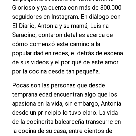
Glorioso y ya cuenta con más de 300.000
DIARIO
seguidores en Instagram. En diálogo con
de
El Diario, Antonia y su mamá, Luisina
Balcarce
Saracino, contaron detalles acerca de
cómo comenzó este camino a la
Inicio
popularidad en redes, el detrás de escena
Tendencia
de sus videos y el por qué de este amor
Int.
por la cocina desde tan pequeña.
General
Pocas son las personas que desde
Política
temprana edad encuentran algo que los
Cultura
apasiona en la vida, sin embargo, Antonia
Entrevistas
desde un principio lo tuvo claro. La vida
de la cocinerita balcarceña transcurre en
Rural
la cocina de su casa, entre cientos de
Deportes