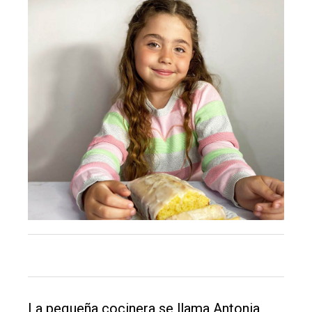
El
La pequeña cocinera se llama Antonia
único