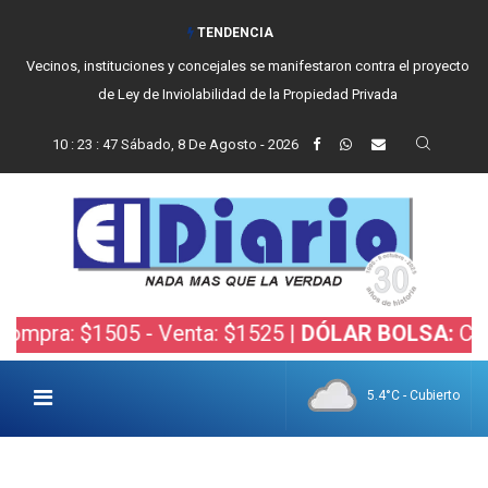
TENDENCIA
Reino recibió a instituciones y confirmó gestiones para sumar una nueva
fuerza de seguridad a Balcarce
10
:
23
:
49
Sábado, 8 De Agosto - 2026
$1505 - Venta: $1525 |
DÓLAR BOLSA:
Compra: $15
5.4°C - Cubierto