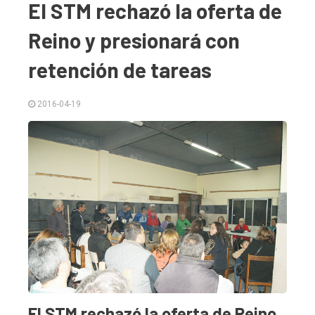
El STM rechazó la oferta de
Reino y presionará con
retención de tareas
2016-04-19
El
único
DIARIO
de
Balcarce
El STM rechazó la oferta de Reino