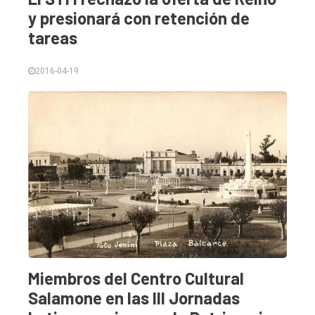
y presionará con retención de
tareas
Inicio
Tendencia
2016-04-19
Int.
General
Política
Cultura
Entrevistas
Rural
Deportes
Fúnebres
Miembros del Centro Cultural
Salamone en las III Jornadas
Edición