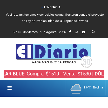
TENDENCIA
Vecinos, instituciones y concejales se manifestaron contra el proyecto
de Ley de Inviolabilidad de la Propiedad Privada
12
:
15
:
37
Viernes, 7 De Agosto - 2026
LUE:
Compra: $1510 - Venta: $1530 |
DÓLAR BOLS
1.9°C - Neblina