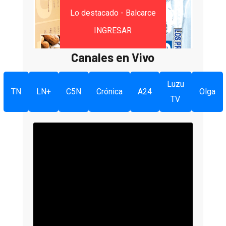
Lo destacado - Balcarce
INGRESAR
Canales en Vivo
Luzu
TN
LN+
C5N
Crónica
A24
Olga
TV