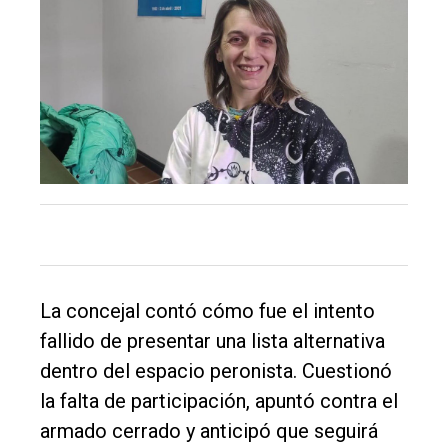
El
único
DIARIO
de
La concejal contó cómo fue el intento
Balcarce
fallido de presentar una lista alternativa
dentro del espacio peronista. Cuestionó
Inicio
la falta de participación, apuntó contra el
Tendencia
armado cerrado y anticipó que seguirá