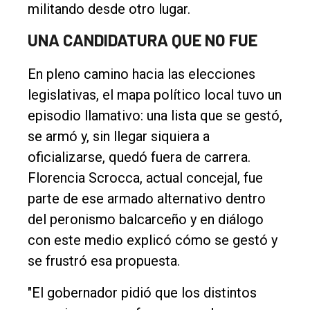
Int.
militando desde otro lugar.
General
UNA CANDIDATURA QUE NO FUE
Política
En pleno camino hacia las elecciones
Cultura
legislativas, el mapa político local tuvo un
Entrevistas
episodio llamativo: una lista que se gestó,
Rural
se armó y, sin llegar siquiera a
oficializarse, quedó fuera de carrera.
Deportes
Florencia Scrocca, actual concejal, fue
Fúnebres
parte de ese armado alternativo dentro
Edición
del peronismo balcarceño y en diálogo
Empresa
con este medio explicó cómo se gestó y
Nosotros
se frustró esa propuesta.
Contacto
"El gobernador pidió que los distintos