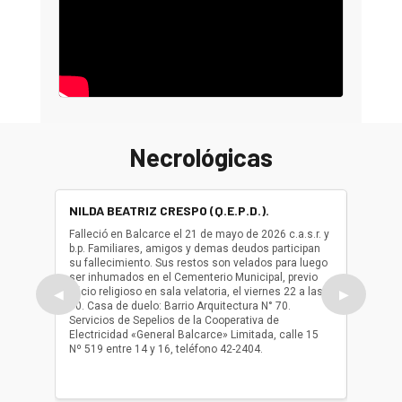
Necrológicas
NILDA BEATRIZ CRESPO (Q.E.P.D.).
ALBER
(Q.E.P.
Falleció en Balcarce el 21 de mayo de 2026 c.a.s.r. y
b.p. Familiares, amigos y demas deudos participan
Falleció
su fallecimiento. Sus restos son velados para luego
b.p. Fa
ser inhumados en el Cementerio Municipal, previo
su fall
oficio religioso en sala velatoria, el viernes 22 a las
ser inh
◀
▶
10. Casa de duelo: Barrio Arquitectura N° 70.
oficio r
Servicios de Sepelios de la Cooperativa de
las 17.
Electricidad «General Balcarce» Limitada, calle 15
Sepelios
Nº 519 entre 14 y 16, teléfono 42-2404.
Balcarce
teléfon