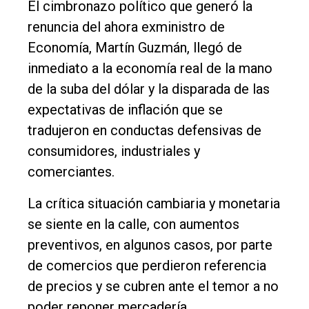
Int.
El cimbronazo político que generó la
General
renuncia del ahora exministro de
Economía, Martín Guzmán, llegó de
Política
inmediato a la economía real de la mano
Cultura
de la suba del dólar y la disparada de las
Entrevistas
expectativas de inflación que se
Rural
tradujeron en conductas defensivas de
consumidores, industriales y
Deportes
comerciantes.
Fúnebres
La crítica situación cambiaria y monetaria
Edición
se siente en la calle, con aumentos
Empresa
preventivos, en algunos casos, por parte
Nosotros
de comercios que perdieron referencia
Contacto
de precios y se cubren ante el temor a no
poder reponer mercadería.