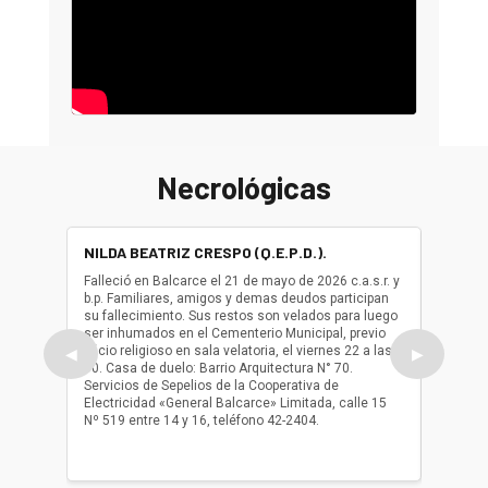
Necrológicas
NILDA BEATRIZ CRESPO (Q.E.P.D.).
ALBER
(Q.E.P.
Falleció en Balcarce el 21 de mayo de 2026 c.a.s.r. y
b.p. Familiares, amigos y demas deudos participan
Falleció
su fallecimiento. Sus restos son velados para luego
b.p. Fa
ser inhumados en el Cementerio Municipal, previo
su fall
oficio religioso en sala velatoria, el viernes 22 a las
ser inh
◀
▶
10. Casa de duelo: Barrio Arquitectura N° 70.
oficio r
Servicios de Sepelios de la Cooperativa de
las 17.
Electricidad «General Balcarce» Limitada, calle 15
Sepelios
Nº 519 entre 14 y 16, teléfono 42-2404.
Balcarce
teléfon