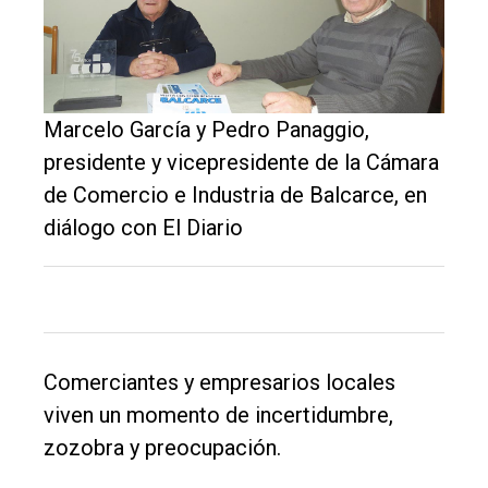
Marcelo García y Pedro Panaggio,
presidente y vicepresidente de la Cámara
de Comercio e Industria de Balcarce, en
El
diálogo con El Diario
único
DIARIO
de
Balcarce
Comerciantes y empresarios locales
Inicio
viven un momento de incertidumbre,
zozobra y preocupación.
Tendencia