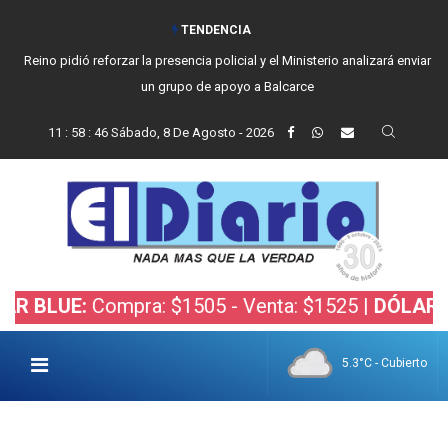
TENDENCIA
Reino pidió reforzar la presencia policial y el Ministerio analizará enviar
un grupo de apoyo a Balcarce
11
:
58
:
47
Sábado, 8 De Agosto - 2026
E:
Compra: $1505 - Venta: $1525 |
DÓLAR BOLSA:
5.3°C - Cubierto