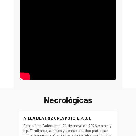
Necrológicas
NILDA BEATRIZ CRESPO (Q.E.P.D.).
ALBER
(Q.E.P.
Falleció en Balcarce el 21 de mayo de 2026 c.a.s.r. y
b.p. Familiares, amigos y demas deudos participan
Falleció
su fallecimiento. Sus restos son velados para luego
b.p. Fa