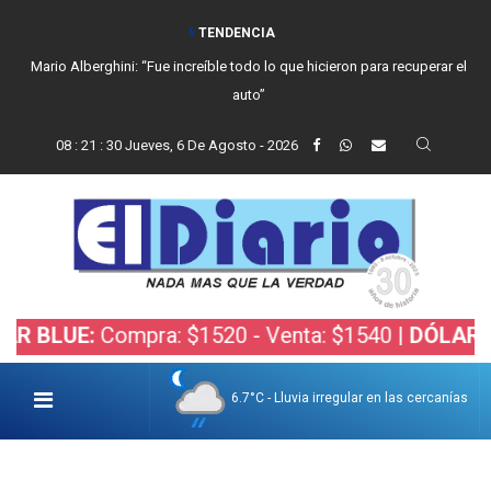
TENDENCIA
Mario Alberghini: “Fue increíble todo lo que hicieron para recuperar el
auto”
08
:
21
:
31
Jueves, 6 De Agosto - 2026
UE:
Compra: $1520 - Venta: $1540 |
DÓLAR BOLSA
6.7°C - Lluvia irregular en las cercanías