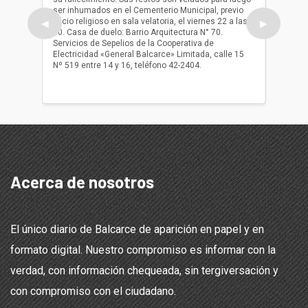
ser inhumados en el Cementerio Municipal, previo
su fall
oficio religioso en sala velatoria, el viernes 22 a las
ser inh
◀
▶
10. Casa de duelo: Barrio Arquitectura N° 70.
oficio r
Servicios de Sepelios de la Cooperativa de
las 17.
Electricidad «General Balcarce» Limitada, calle 15
Sepelios
Nº 519 entre 14 y 16, teléfono 42-2404.
Balcarce
teléfon
Acerca de nosotros
El único diario de Balcarce de aparición en papel y en
formato digital. Nuestro compromiso es informar con la
verdad, con información chequeada, sin tergiversación y
con compromiso con el ciudadano.