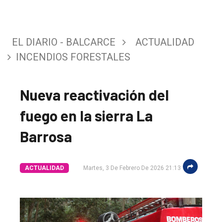
EL DIARIO - BALCARCE
ACTUALIDAD
INCENDIOS FORESTALES
Nueva reactivación del
fuego en la sierra La
Barrosa
El
ACTUALIDAD
Martes, 3 De Febrero De 2026 21:13
único
DIARIO
de