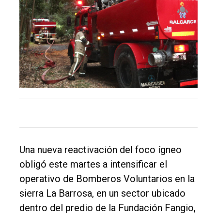
Balcarce
Inicio
Tendencia
Int.
General
Política
Cultura
Entrevistas
Una nueva reactivación del foco ígneo
Rural
obligó este martes a intensificar el
Deportes
operativo de Bomberos Voluntarios en la
sierra La Barrosa, en un sector ubicado
Fúnebres
dentro del predio de la Fundación Fangio,
Edición