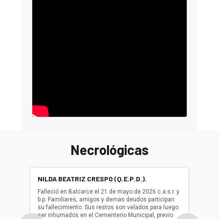
Necrológicas
NILDA BEATRIZ CRESPO (Q.E.P.D.).
ALBER
(Q.E.P.
Falleció en Balcarce el 21 de mayo de 2026 c.a.s.r. y
b.p. Familiares, amigos y demas deudos participan
Falleció
su fallecimiento. Sus restos son velados para luego
b.p. Fa
ser inhumados en el Cementerio Municipal, previo
su fall