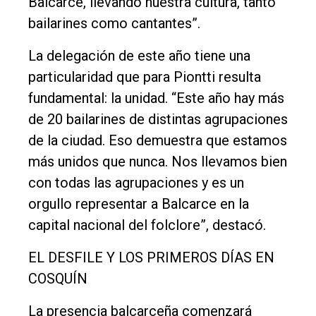
Balcarce, llevando nuestra cultura, tanto
Rural
bailarines como cantantes”.
Deportes
La delegación de este año tiene una
Fúnebres
particularidad que para Piontti resulta
fundamental: la unidad. “Este año hay más
Edición
de 20 bailarines de distintas agrupaciones
Empresa
de la ciudad. Eso demuestra que estamos
Nosotros
más unidos que nunca. Nos llevamos bien
Contacto
con todas las agrupaciones y es un
orgullo representar a Balcarce en la
capital nacional del folclore”, destacó.
EL DESFILE Y LOS PRIMEROS DÍAS EN
COSQUÍN
La presencia balcarceña comenzará