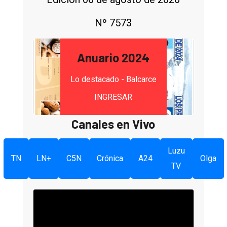
Nº 7573
Anuario 2024
Lo destacado - Balcarce
INGRESAR
Canales en Vivo
Luzu
TN
LN+
C5N
Crónica
A24
Olga
TV