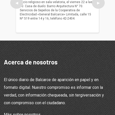
oficio religioso en sala velatoria, el viernes 22 a las
ser inh
◀
▶
10. Casa de duelo: Barrio Arquitectura N° 70.
oficio r
Servicios de Sepelios de la Cooperativa de
las 17.
Electricidad «General Balcarce» Limitada, calle 15
Sepelios
Nº 519 entre 14 y 16, teléfono 42-2404.
Balcarce
teléfon
Acerca de nosotros
El único diario de Balcarce de aparición en papel y en
formato digital. Nuestro compromiso es informar con la
verdad, con información chequeada, sin tergiversación y
con compromiso con el ciudadano.
Más sobre nosotros