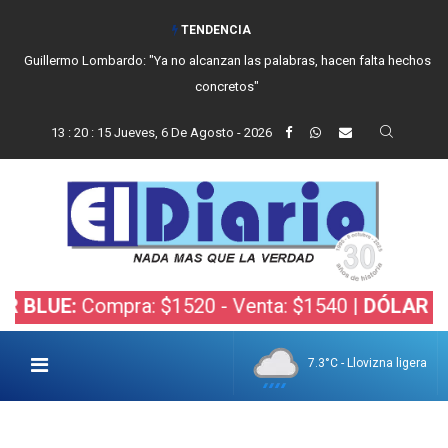
TENDENCIA
Guillermo Lombardo: "Ya no alcanzan las palabras, hacen falta hechos
concretos"
13
:
20
:
17
Jueves, 6 De Agosto - 2026
ompra: $1520 - Venta: $1540 |
DÓLAR BOLSA:
Com
7.3°C - Llovizna ligera