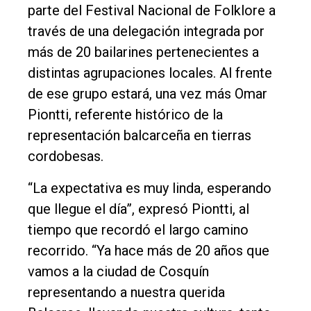
parte del Festival Nacional de Folklore a
El
través de una delegación integrada por
único
más de 20 bailarines pertenecientes a
DIARIO
distintas agrupaciones locales. Al frente
de
de ese grupo estará, una vez más Omar
Balcarce
Piontti, referente histórico de la
representación balcarceña en tierras
Inicio
cordobesas.
Tendencia
“La expectativa es muy linda, esperando
Int.
que llegue el día”, expresó Piontti, al
General
tiempo que recordó el largo camino
recorrido. “Ya hace más de 20 años que
Política
vamos a la ciudad de Cosquín
Cultura
representando a nuestra querida
Entrevistas