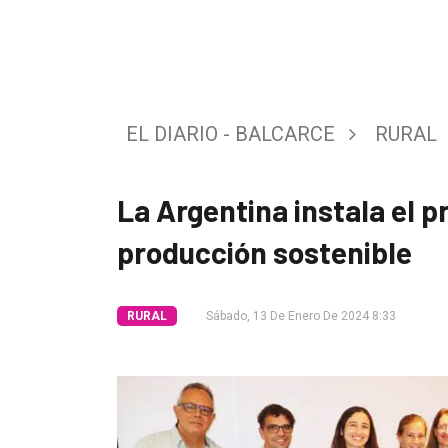
Tendencia
Int.
General
EL DIARIO - BALCARCE
RURAL
Política
Cultura
La Argentina instala el p
Entrevistas
producción sostenible
Rural
Deportes
RURAL
Sábado, 13 De Enero De 2024 8:33
Fúnebres
Edición
Empresa
Nosotros