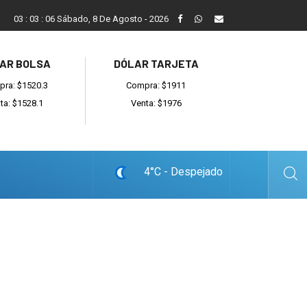
Vecinos, instituciones y concejales se manifestaron contra el 
03
:
03
:
07
Sábado, 8 De Agosto - 2026
AR BOLSA
DÓLAR TARJETA
ra: $1520.3
Compra: $1911
ta: $1528.1
Venta: $1976
4°C - Despejado