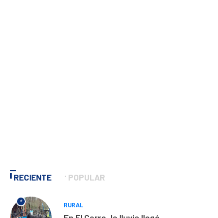
RECIENTE
POPULAR
*
RURAL
En El Cerro, la lluvia llegó