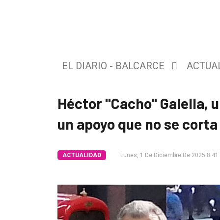
Tendencia
Int.
General
EL DIARIO - BALCARCE
ACTUA
Política
Cultura
Héctor "Cacho" Galella, 
Entrevistas
un apoyo que no se corta
Rural
Deportes
ACTUALIDAD
Lunes, 1 De Diciembre De 2025 8:41
Fúnebres
Edición
Empresa
Nosotros