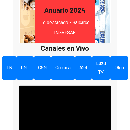
Anuario 2024
Lo destacado - Balcarce
INGRESAR
Canales en Vivo
Luzu
TN
LN+
C5N
Crónica
A24
Olga
TV