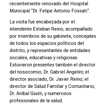
recientemente renovado del Hospital
Int.
Municipal “Dr. Felipe Antonio Fossati”.
General
La visita fue encabezada por el
Política
intendente Esteban Reino, acompañado
Cultura
por miembros de su gabinete, concejales
de todos los espacios políticos del
Entrevistas
distrito, y representantes de entidades
Rural
sociales, educativas y religiosas.
Deportes
Estuvieron presentes también el director
Fúnebres
del nosocomio, Dr. Gabriel Angelini; el
director asociado, Dr. Javier Reino; el
Edición
director de Salud Familiar y Comunitario,
Empresa
Dr. Aníbal Giusti, y numerosos
Nosotros
profesionales de la salud.
Contacto