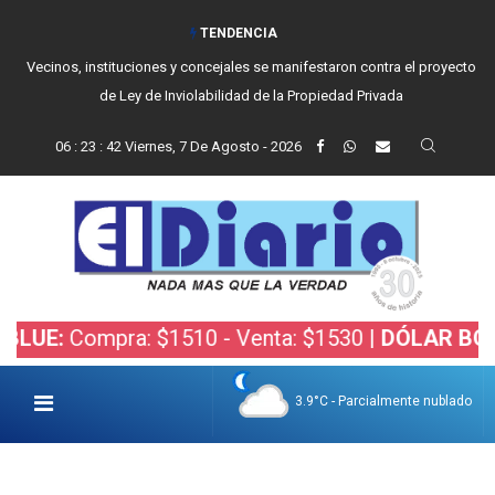
TENDENCIA
Vecinos, instituciones y concejales se manifestaron contra el proyecto
de Ley de Inviolabilidad de la Propiedad Privada
06
:
23
:
44
Viernes, 7 De Agosto - 2026
pra: $1510 - Venta: $1530 |
DÓLAR BOLSA:
Compr
3.9°C - Parcialmente nublado