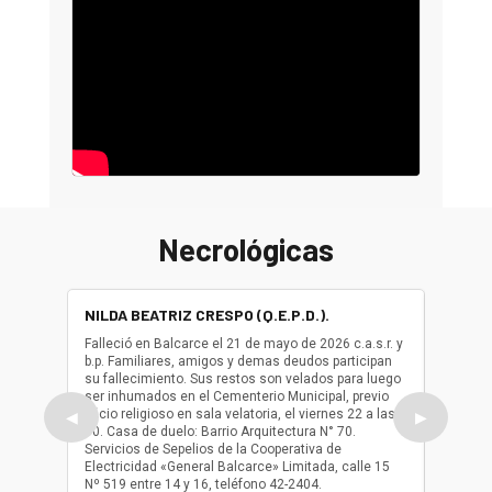
Necrológicas
NILDA BEATRIZ CRESPO (Q.E.P.D.).
ALBER
(Q.E.P.
Falleció en Balcarce el 21 de mayo de 2026 c.a.s.r. y
b.p. Familiares, amigos y demas deudos participan
Falleció
su fallecimiento. Sus restos son velados para luego
b.p. Fa
ser inhumados en el Cementerio Municipal, previo
su fall
oficio religioso en sala velatoria, el viernes 22 a las
ser inh
◀
▶
10. Casa de duelo: Barrio Arquitectura N° 70.
oficio r
Servicios de Sepelios de la Cooperativa de
las 17.
Electricidad «General Balcarce» Limitada, calle 15
Sepelios
Nº 519 entre 14 y 16, teléfono 42-2404.
Balcarce