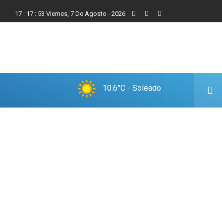
17
:
17
:
54
Viernes, 7 De Agosto - 2026
10.6°C - Soleado