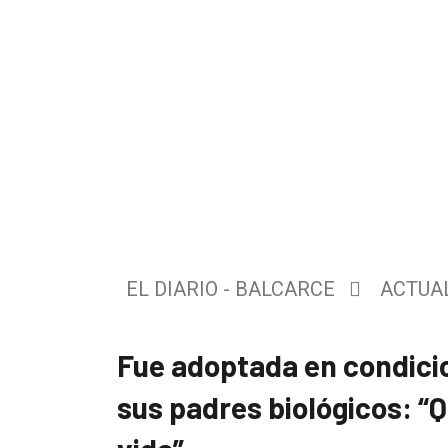
El
EL DIARIO - BALCARCE
ACTUA
único
DIARIO
de
Fue adoptada en condici
Balcarce
sus padres biológicos: “Q
Inicio