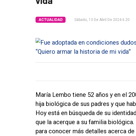
vida”
Tendencia
ACTUALIDAD
Sábado, 13 De Abril De 2024 6:20
Int.
General
Política
Cultura
Entrevistas
Rural
Deportes
María Lembo tiene 52 años y en el 20
Fúnebres
hija biológica de sus padres y que h
Edición
Hoy está en búsqueda de su identidad
Empresa
que la acerque a su familia biológica.
para conocer más detalles acerca de e
Nosotros