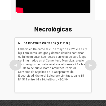
Necrológicas
NILDA BEATRIZ CRESPO (Q.E.P.D.).
ALBER
(Q.E.P.
Falleció en Balcarce el 21 de mayo de 2026 c.a.s.r. y
b.p. Familiares, amigos y demas deudos participan
Falleció
su fallecimiento. Sus restos son velados para luego
b.p. Fa
ser inhumados en el Cementerio Municipal, previo
su fall
oficio religioso en sala velatoria, el viernes 22 a las
ser inh
◀
▶
10. Casa de duelo: Barrio Arquitectura N° 70.
oficio r
Servicios de Sepelios de la Cooperativa de
las 17.
Electricidad «General Balcarce» Limitada, calle 15
Sepelios
Nº 519 entre 14 y 16, teléfono 42-2404.
Balcarce
teléfon