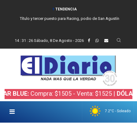
TENDENCIA
Título y tercer puesto para Racing, podio de San Agustín
14
:
31
:
27
Sábado, 8 De Agosto - 2026
UE:
Compra: $1505 - Venta: $1525 |
DÓLAR BOLSA
7.2°C - Soleado