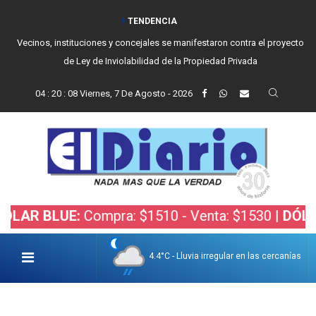
TENDENCIA
Vecinos, instituciones y concejales se manifestaron contra el proyecto
de Ley de Inviolabilidad de la Propiedad Privada
04
:
20
:
08
Viernes, 7 De Agosto - 2026
BLUE:
Compra: $1510 - Venta: $1530 |
DÓLAR BOL
4.4°C - Lluvia irregular en las cercanías