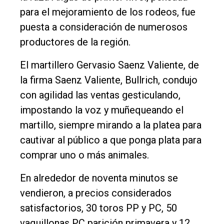
Tendencia
para el mejoramiento de los rodeos, fue
puesta a consideración de numerosos
Int.
productores de la región.
General
Política
El martillero Gervasio Saenz Valiente, de
la firma Saenz Valiente, Bullrich, condujo
Cultura
con agilidad las ventas gesticulando,
Entrevistas
impostando la voz y muñequeando el
Rural
martillo, siempre mirando a la platea para
Deportes
cautivar al público a que ponga plata para
comprar uno o más animales.
Fúnebres
Edición
En alrededor de noventa minutos se
Empresa
vendieron, a precios considerados
satisfactorios, 30 toros PP y PC, 50
Nosotros
vaquillonas PC parición primavera y 12