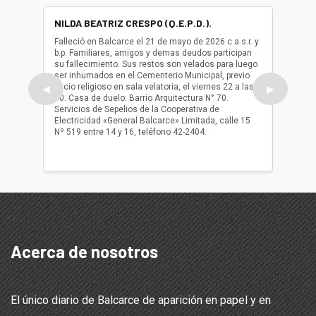
NILDA BEATRIZ CRESPO (Q.E.P.D.).
ALBER
(Q.E.P.
Falleció en Balcarce el 21 de mayo de 2026 c.a.s.r. y
b.p. Familiares, amigos y demas deudos participan
Falleció
su fallecimiento. Sus restos son velados para luego
b.p. Fa
ser inhumados en el Cementerio Municipal, previo
su fall
oficio religioso en sala velatoria, el viernes 22 a las
ser inh
◀
▶
10. Casa de duelo: Barrio Arquitectura N° 70.
oficio r
Servicios de Sepelios de la Cooperativa de
las 17.
Electricidad «General Balcarce» Limitada, calle 15
Sepelios
Nº 519 entre 14 y 16, teléfono 42-2404.
Balcarce
teléfon
Acerca de nosotros
El único diario de Balcarce de aparición en papel y en