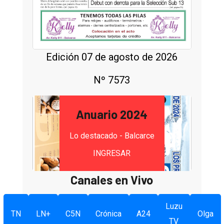
Edición 07 de agosto de 2026
Nº 7573
Anuario 2024
Lo destacado - Balcarce
INGRESAR
Canales en Vivo
Luzu
TN
LN+
C5N
Crónica
A24
Olga
TV