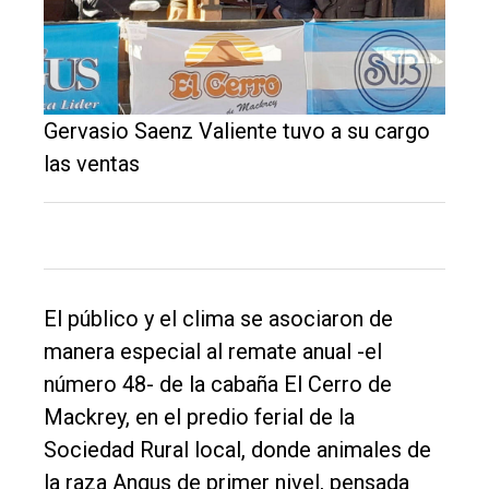
Gervasio Saenz Valiente tuvo a su cargo
las ventas
El
único
El público y el clima se asociaron de
DIARIO
manera especial al remate anual -el
de
número 48- de la cabaña El Cerro de
Balcarce
Mackrey, en el predio ferial de la
Sociedad Rural local, donde animales de
Inicio
la raza Angus de primer nivel, pensada