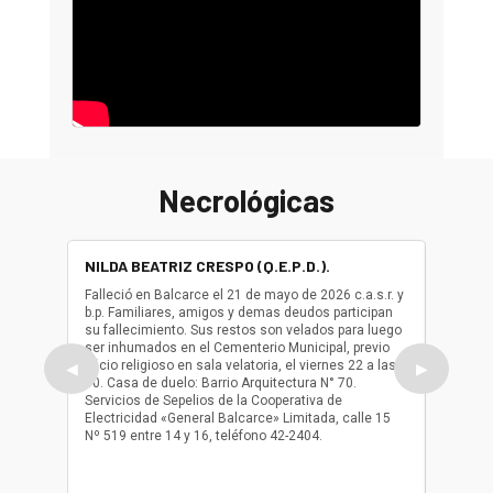
Necrológicas
NILDA BEATRIZ CRESPO (Q.E.P.D.).
ALBER
(Q.E.P.
Falleció en Balcarce el 21 de mayo de 2026 c.a.s.r. y
b.p. Familiares, amigos y demas deudos participan
Falleció
su fallecimiento. Sus restos son velados para luego
b.p. Fa
ser inhumados en el Cementerio Municipal, previo
su fall
oficio religioso en sala velatoria, el viernes 22 a las
ser inh
◀
▶
10. Casa de duelo: Barrio Arquitectura N° 70.
oficio r
Servicios de Sepelios de la Cooperativa de
las 17.
Electricidad «General Balcarce» Limitada, calle 15
Sepelios
Nº 519 entre 14 y 16, teléfono 42-2404.
Balcarce
teléfon