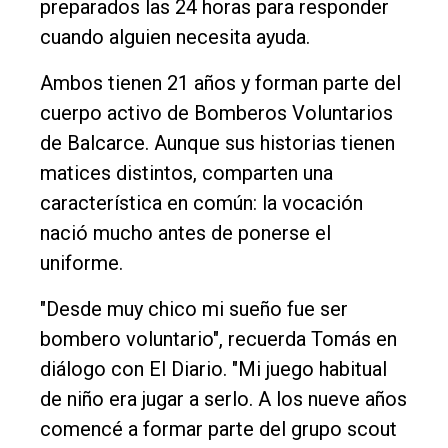
preparados las 24 horas para responder
cuando alguien necesita ayuda.
Ambos tienen 21 años y forman parte del
cuerpo activo de Bomberos Voluntarios
de Balcarce. Aunque sus historias tienen
matices distintos, comparten una
característica en común: la vocación
El
nació mucho antes de ponerse el
único
uniforme.
DIARIO
"Desde muy chico mi sueño fue ser
de
bombero voluntario", recuerda Tomás en
Balcarce
diálogo con El Diario. "Mi juego habitual
de niño era jugar a serlo. A los nueve años
Inicio
comencé a formar parte del grupo scout
Tendencia