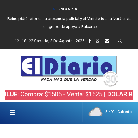
TENDENCIA
Reino pidió reforzar la presencia policial y el Ministerio analizará enviar
un grupo de apoyo a Balcarce
12
:
18
:
24
Sábado, 8 De Agosto - 2026
mpra: $1505 - Venta: $1525 |
DÓLAR BOLSA:
Comp
5.4°C - Cubierto