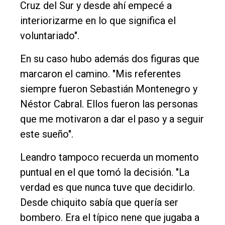
Cruz del Sur y desde ahí empecé a
Int.
interiorizarme en lo que significa el
General
voluntariado".
Política
En su caso hubo además dos figuras que
Cultura
marcaron el camino. "Mis referentes
Entrevistas
siempre fueron Sebastián Montenegro y
Néstor Cabral. Ellos fueron las personas
Rural
que me motivaron a dar el paso y a seguir
Deportes
este sueño".
Fúnebres
Leandro tampoco recuerda un momento
Edición
puntual en el que tomó la decisión. "La
Empresa
verdad es que nunca tuve que decidirlo.
Nosotros
Desde chiquito sabía que quería ser
Contacto
bombero. Era el típico nene que jugaba a