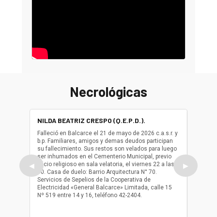
Necrológicas
NILDA BEATRIZ CRESPO (Q.E.P.D.).
ALBER
(Q.E.P.
Falleció en Balcarce el 21 de mayo de 2026 c.a.s.r. y
b.p. Familiares, amigos y demas deudos participan
Falleció
su fallecimiento. Sus restos son velados para luego
b.p. Fa
ser inhumados en el Cementerio Municipal, previo
su fall
oficio religioso en sala velatoria, el viernes 22 a las
ser inh
◀
▶
10. Casa de duelo: Barrio Arquitectura N° 70.
oficio r
Servicios de Sepelios de la Cooperativa de
las 17.
Electricidad «General Balcarce» Limitada, calle 15
Sepelios
Nº 519 entre 14 y 16, teléfono 42-2404.
Balcarce
teléfon