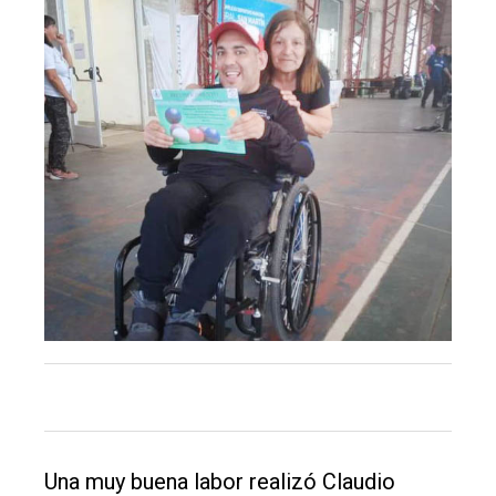
El
único
DIARIO
de
Balcarce
Inicio
Tendencia
Int.
General
Política
Una muy buena labor realizó Claudio
Cultura