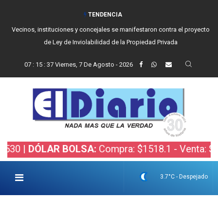
TENDENCIA
Vecinos, instituciones y concejales se manifestaron contra el proyecto
de Ley de Inviolabilidad de la Propiedad Privada
07
:
15
:
38
Viernes, 7 De Agosto - 2026
DÓLAR BOLSA:
Compra: $1518.1 - Venta: $1520.4 
3.7°C - Despejado