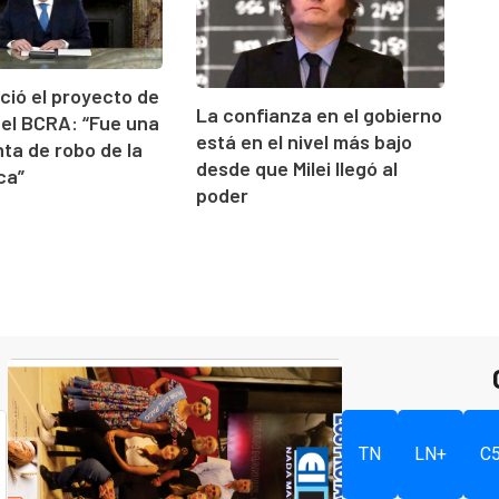
nció el proyecto de
La confianza en el gobierno
el BCRA: “Fue una
está en el nivel más bajo
ta de robo de la
desde que Milei llegó al
ica”
poder
TN
LN+
C