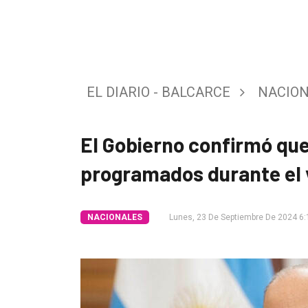
Tendencia
Int.
General
EL DIARIO - BALCARCE
NACIO
Política
Cultura
El Gobierno confirmó que
Entrevistas
programados durante el
Rural
Deportes
NACIONALES
Lunes, 23 De Septiembre De 2024 6:
Fúnebres
Edición
Empresa
Nosotros