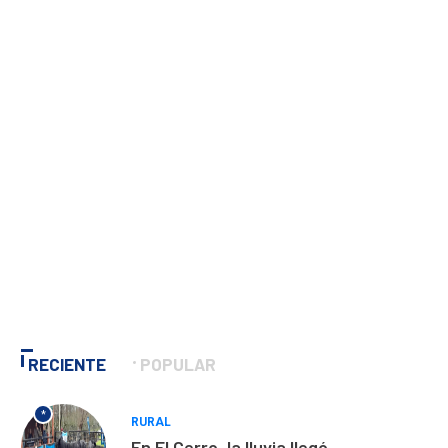
RECIENTE
POPULAR
*
RURAL
En El Cerro, la lluvia llegó