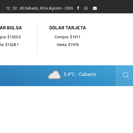
Vecinos, instituciones y concejales se manifestaron contra el 
12
:
32
:
46
Sábado, 8 De Agosto - 2026
AR BOLSA
DÓLAR TARJETA
ra: $1520.3
Compra: $1911
ta: $1528.1
Venta: $1976
5.4°C - Cubierto