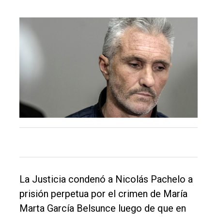
El
único
DIARIO
de
Balcarce
Inicio
Tendencia
La Justicia condenó a Nicolás Pachelo a
Int.
prisión perpetua por el crimen de María
General
Marta García Belsunce luego de que en