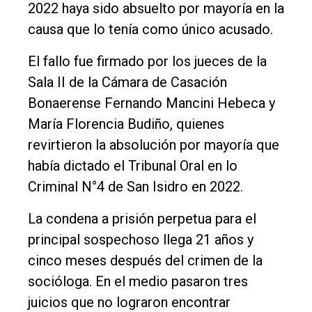
Política
2022 haya sido absuelto por mayoría en la
causa que lo tenía como único acusado.
Cultura
Entrevistas
El fallo fue firmado por los jueces de la
Sala II de la Cámara de Casación
Rural
Bonaerense Fernando Mancini Hebeca y
Deportes
María Florencia Budiño, quienes
Fúnebres
revirtieron la absolución por mayoría que
había dictado el Tribunal Oral en lo
Edición
Criminal N°4 de San Isidro en 2022.
Empresa
Nosotros
La condena a prisión perpetua para el
principal sospechoso llega 21 años y
Contacto
cinco meses después del crimen de la
socióloga. En el medio pasaron tres
juicios que no lograron encontrar