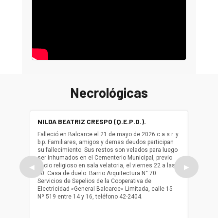
Necrológicas
NILDA BEATRIZ CRESPO (Q.E.P.D.).
ALBER
(Q.E.P.
Falleció en Balcarce el 21 de mayo de 2026 c.a.s.r. y
b.p. Familiares, amigos y demas deudos participan
Falleció
su fallecimiento. Sus restos son velados para luego
b.p. Fa
ser inhumados en el Cementerio Municipal, previo
su fall
oficio religioso en sala velatoria, el viernes 22 a las
ser inh
◀
▶
10. Casa de duelo: Barrio Arquitectura N° 70.
oficio r
Servicios de Sepelios de la Cooperativa de
las 17.
Electricidad «General Balcarce» Limitada, calle 15
Sepelios
Nº 519 entre 14 y 16, teléfono 42-2404.
Balcarce
teléfon