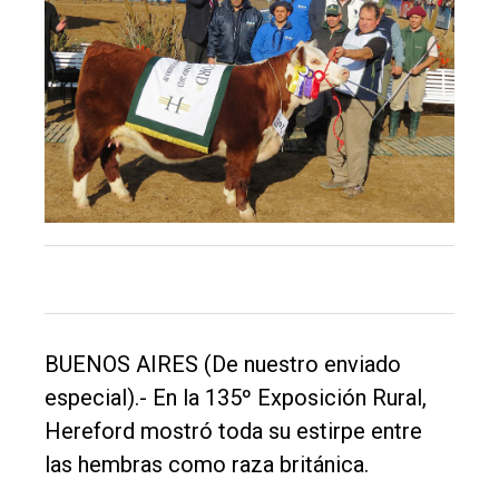
El
único
DIARIO
de
Balcarce
Inicio
Tendencia
Int.
BUENOS AIRES (De nuestro enviado
General
especial).- En la 135º Exposición Rural,
Política
Hereford mostró toda su estirpe entre
Cultura
las hembras como raza británica.
Entrevistas