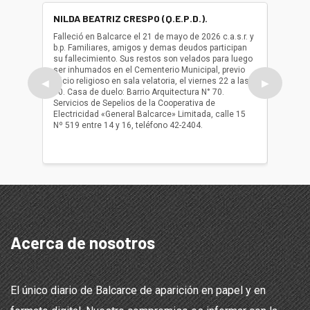
NILDA BEATRIZ CRESPO (Q.E.P.D.).
ALBER
(Q.E.P.
Falleció en Balcarce el 21 de mayo de 2026 c.a.s.r. y
b.p. Familiares, amigos y demas deudos participan
Falleció
su fallecimiento. Sus restos son velados para luego
b.p. Fa
ser inhumados en el Cementerio Municipal, previo
su fall
oficio religioso en sala velatoria, el viernes 22 a las
ser inh
◀
▶
10. Casa de duelo: Barrio Arquitectura N° 70.
oficio r
Servicios de Sepelios de la Cooperativa de
las 17.
Electricidad «General Balcarce» Limitada, calle 15
Sepelios
Nº 519 entre 14 y 16, teléfono 42-2404.
Balcarce
teléfon
Acerca de nosotros
El único diario de Balcarce de aparición en papel y en