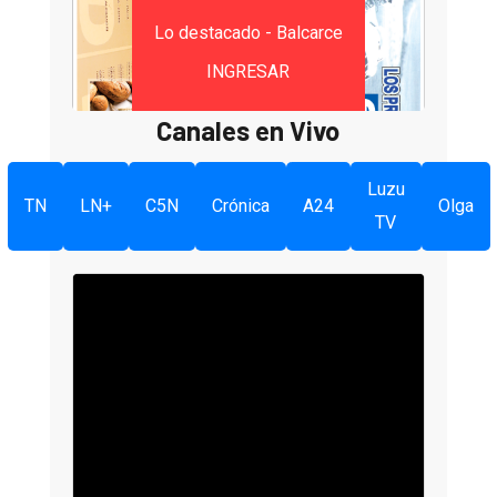
Lo destacado - Balcarce
INGRESAR
Canales en Vivo
Luzu
TN
LN+
C5N
Crónica
A24
Olga
TV