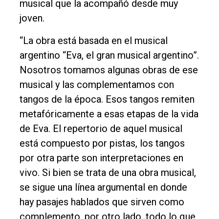
Cultura
musical que la acompañó desde muy
joven.
Entrevistas
Rural
“La obra está basada en el musical
argentino “Eva, el gran musical argentino”.
Deportes
Nosotros tomamos algunas obras de ese
Fúnebres
musical y las complementamos con
Edición
tangos de la época. Esos tangos remiten
Empresa
metafóricamente a esas etapas de la vida
Nosotros
de Eva. El repertorio de aquel musical
está compuesto por pistas, los tangos
Contacto
por otra parte son interpretaciones en
vivo. Si bien se trata de una obra musical,
se sigue una línea argumental en donde
hay pasajes hablados que sirven como
complemento, por otro lado, todo lo que