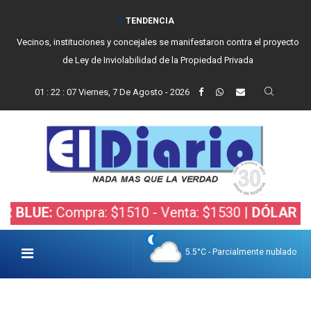
TENDENCIA
Vecinos, instituciones y concejales se manifestaron contra el proyecto
de Ley de Inviolabilidad de la Propiedad Privada
01
:
22
:
09
Viernes, 7 De Agosto - 2026
ompra: $1510 - Venta: $1530 |
DÓLAR BOLSA:
Comp
5.5°C - Parcialmente nublado