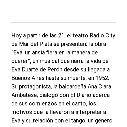
El
único
Hoy a partir de las 21, el teatro Radio City
DIARIO
de Mar del Plata se presentará la obra
de
“Eva, un ansia fiera en la manera de
Balcarce
querer”, un musical que narra la vida de
Eva Duarte de Perón desde su llegada a
Inicio
Buenos Aires hasta su muerte, en 1952.
Su protagonista, la balcarceña Ana Clara
Tendencia
Ambatese, dialogó con El Diario acerca
Int.
de sus comienzos en el canto, los
General
motivos que la llevaron a interpretar a
Política
Eva y su relación con el tango, un género