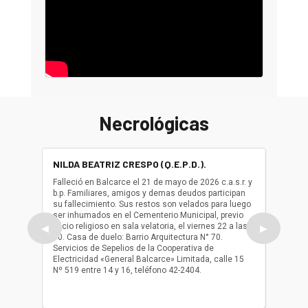
Necrológicas
NILDA BEATRIZ CRESPO (Q.E.P.D.).
ALBER
(Q.E.P.
Falleció en Balcarce el 21 de mayo de 2026 c.a.s.r. y
b.p. Familiares, amigos y demas deudos participan
Falleció
su fallecimiento. Sus restos son velados para luego
b.p. Fa
ser inhumados en el Cementerio Municipal, previo
su fall
oficio religioso en sala velatoria, el viernes 22 a las
ser inh
◀
▶
10. Casa de duelo: Barrio Arquitectura N° 70.
oficio r
Servicios de Sepelios de la Cooperativa de
las 17.
Electricidad «General Balcarce» Limitada, calle 15
Sepelios
Nº 519 entre 14 y 16, teléfono 42-2404.
Balcarce
teléfon