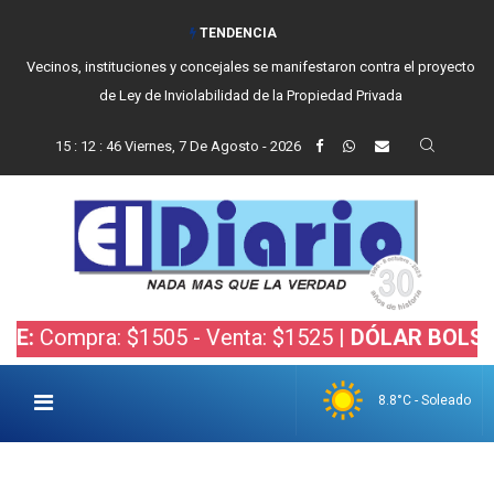
TENDENCIA
Vecinos, instituciones y concejales se manifestaron contra el proyecto
de Ley de Inviolabilidad de la Propiedad Privada
15
:
12
:
47
Viernes, 7 De Agosto - 2026
a: $1505 - Venta: $1525 |
DÓLAR BOLSA:
Compra:
8.8°C - Soleado