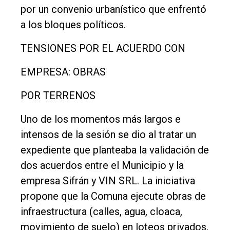
DIARIO
por un convenio urbanístico que enfrentó
de
a los bloques políticos.
Balcarce
TENSIONES POR EL ACUERDO CON
Inicio
EMPRESA: OBRAS
Tendencia
POR TERRENOS
Int.
Uno de los momentos más largos e
General
intensos de la sesión se dio al tratar un
Política
expediente que planteaba la validación de
Cultura
dos acuerdos entre el Municipio y la
Entrevistas
empresa Sifrán y VIN SRL. La iniciativa
propone que la Comuna ejecute obras de
Rural
infraestructura (calles, agua, cloaca,
Deportes
movimiento de suelo) en loteos privados,