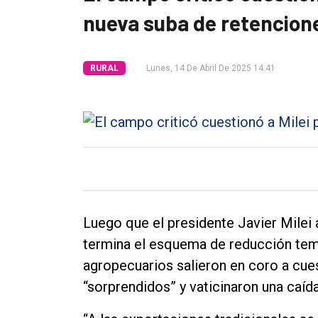
nueva suba de retencion
Tendencia
Int.
RURAL
Lunes, 14 De Abril De 2025 14:41
General
Política
Cultura
Entrevistas
Rural
Deportes
Luego que el presidente Javier Milei a
Fúnebres
termina el esquema de reducción temp
Edición
agropecuarios salieron en coro a cue
Empresa
“sorprendidos” y vaticinaron una caíd
Nosotros