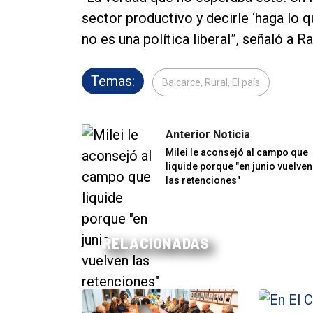
sector productivo y decirle ‘haga lo q
no es una política liberal”, señaló a R
Temas:
Balcarce, Rural, El país
Anterior Noticia
Milei le aconsejó al campo que
liquide porque "en junio vuelven
las retenciones"
RELACIONADAS