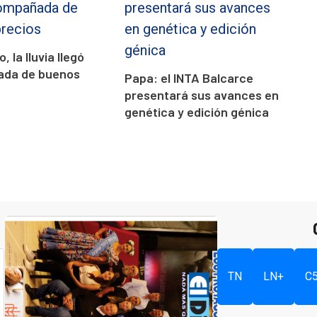
, la lluvia llegó
da de buenos
Papa: el INTA Balcarce
presentará sus avances en
genética y edición génica
TN
LN+
C