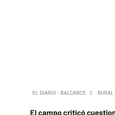
El
único
DIARIO
de
EL DIARIO - BALCARCE
RURAL
Balcarce
El campo criticó cuestion
Inicio