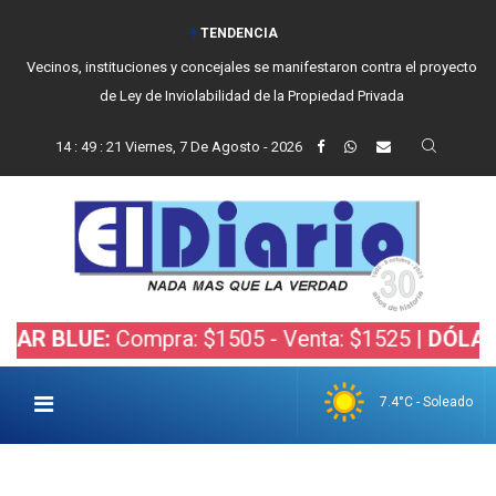
TENDENCIA
Vecinos, instituciones y concejales se manifestaron contra el proyecto
de Ley de Inviolabilidad de la Propiedad Privada
14
:
49
:
22
Viernes, 7 De Agosto - 2026
UE:
Compra: $1505 - Venta: $1525 |
DÓLAR BOLSA
7.4°C - Soleado