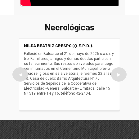
Necrológicas
NILDA BEATRIZ CRESPO (Q.E.P.D.).
ALBER
(Q.E.P.
Falleció en Balcarce el 21 de mayo de 2026 c.a.s.r. y
b.p. Familiares, amigos y demas deudos participan
Falleció
su fallecimiento. Sus restos son velados para luego
b.p. Fa
ser inhumados en el Cementerio Municipal, previo
su fall
oficio religioso en sala velatoria, el viernes 22 a las
ser inh
◀
▶
10. Casa de duelo: Barrio Arquitectura N° 70.
oficio r
Servicios de Sepelios de la Cooperativa de
las 17.
Electricidad «General Balcarce» Limitada, calle 15
Sepelios
Nº 519 entre 14 y 16, teléfono 42-2404.
Balcarce
teléfon