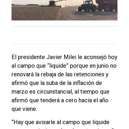
El
único
DIARIO
de
Balcarce
El presidente Javier Milei le aconsejó hoy
al campo que “liquide” porque en junio no
Inicio
renovará la rebaja de las retenciones y
Tendencia
afirmó que la suba de la inflación de
marzo es circunstancial, al tiempo que
Int.
afirmó que tenderá a cero hacia el año
General
que viene.
Política
“Hay que avisarle al campo que liquide
Cultura