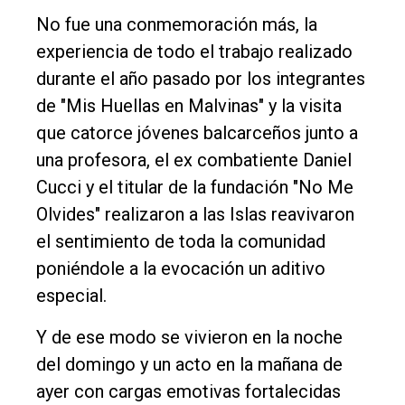
El
No fue una conmemoración más, la
único
experiencia de todo el trabajo realizado
DIARIO
durante el año pasado por los integrantes
de
de "Mis Huellas en Malvinas" y la visita
Balcarce
que catorce jóvenes balcarceños junto a
una profesora, el ex combatiente Daniel
Inicio
Cucci y el titular de la fundación "No Me
Tendencia
Olvides" realizaron a las Islas reavivaron
Int.
el sentimiento de toda la comunidad
General
poniéndole a la evocación un aditivo
especial.
Política
Cultura
Y de ese modo se vivieron en la noche
del domingo y un acto en la mañana de
Entrevistas
ayer con cargas emotivas fortalecidas
Rural