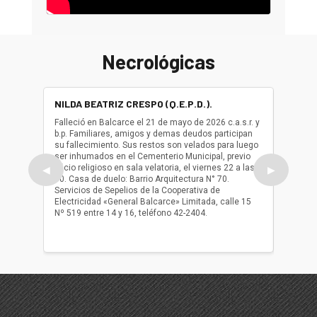
Necrológicas
NILDA BEATRIZ CRESPO (Q.E.P.D.).
ALBER
(Q.E.P.
Falleció en Balcarce el 21 de mayo de 2026 c.a.s.r. y
b.p. Familiares, amigos y demas deudos participan
Falleció
su fallecimiento. Sus restos son velados para luego
b.p. Fa
ser inhumados en el Cementerio Municipal, previo
su fall
oficio religioso en sala velatoria, el viernes 22 a las
ser inh
◀
▶
10. Casa de duelo: Barrio Arquitectura N° 70.
oficio r
Servicios de Sepelios de la Cooperativa de
las 17.
Electricidad «General Balcarce» Limitada, calle 15
Sepelios
Nº 519 entre 14 y 16, teléfono 42-2404.
Balcarce
teléfon