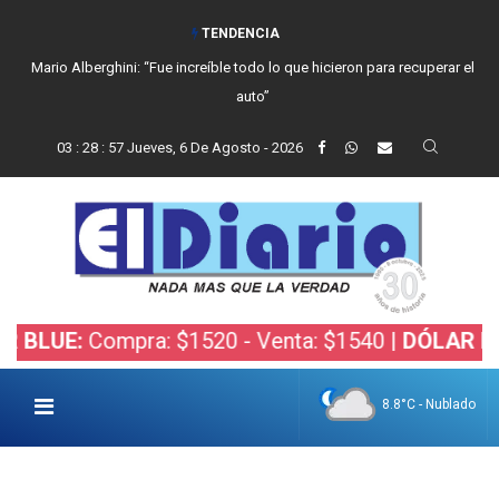
TENDENCIA
Mario Alberghini: “Fue increíble todo lo que hicieron para recuperar el
auto”
03
:
28
:
59
Jueves, 6 De Agosto - 2026
ompra: $1520 - Venta: $1540 |
DÓLAR BOLSA:
Com
8.8°C - Nublado