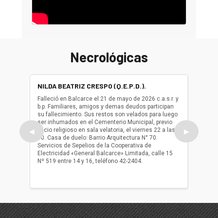
Necrológicas
NILDA BEATRIZ CRESPO (Q.E.P.D.).
ALBER
(Q.E.P.
Falleció en Balcarce el 21 de mayo de 2026 c.a.s.r. y
b.p. Familiares, amigos y demas deudos participan
Falleció
su fallecimiento. Sus restos son velados para luego
b.p. Fa
ser inhumados en el Cementerio Municipal, previo
su fall
oficio religioso en sala velatoria, el viernes 22 a las
ser inh
◀
▶
10. Casa de duelo: Barrio Arquitectura N° 70.
oficio r
Servicios de Sepelios de la Cooperativa de
las 17.
Electricidad «General Balcarce» Limitada, calle 15
Sepelios
Nº 519 entre 14 y 16, teléfono 42-2404.
Balcarce
teléfon