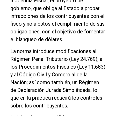
Inocencia Fiscal, el proyecto del
Entrevistas
gobierno, que obliga al Estado a probar
Rural
infracciones de los contribuyentes con el
fisco y no a estos el cumplimiento de sus
Deportes
obligaciones, con el objetivo de fomentar
Fúnebres
el blanqueo de dólares.
Edición
La norma introduce modificaciones al
Empresa
Régimen Penal Tributario (Ley 24.769); a
Nosotros
los Procedimientos Fiscales (Ley 11.683)
Contacto
y al Código Civil y Comercial de la
Nación; así como también, un Régimen
de Declaración Jurada Simplificada, lo
que en la práctica reducirá los controles
sobre los contribuyentes.