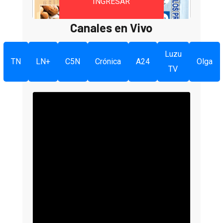
INGRESAR
Canales en Vivo
Luzu
TN
LN+
C5N
Crónica
A24
Olga
TV