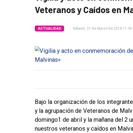
Veteranos y Caídos en M
Tendencia
Int.
ACTUALIDAD
Sábado, 31 De Marzo De 2018 11:36
General
Política
Cultura
Entrevistas
Rural
Deportes
Fúnebres
Bajo la organización de los integrant
Edición
y la agrupación de Veteranos de Malvi
Empresa
domingo1 de abril y la mañana del 2 u
nuestros veteranos y caídos en Malvi
Nosotros