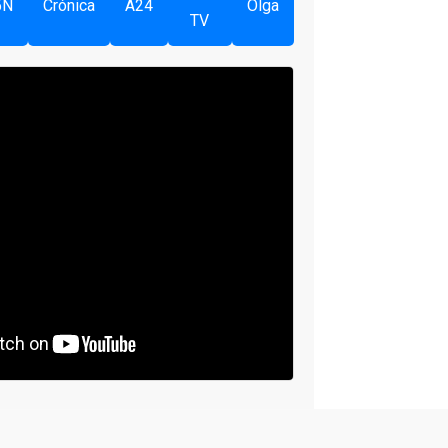
5N
Crónica
A24
Olga
TV