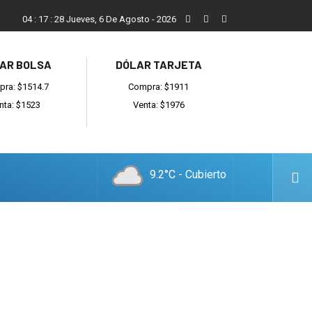
Reino: “Hay bandas muy organizadas y también delincuentes l
04
:
17
:
29
Jueves, 6 De Agosto - 2026
AR BOLSA
DÓLAR TARJETA
ra: $1514.7
Compra: $1911
nta: $1523
Venta: $1976
9.2°C - Cubierto