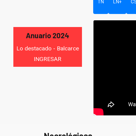
TN
LN+
C
Anuario 2024
Lo destacado - Balcarce
INGRESAR
Necrológicas