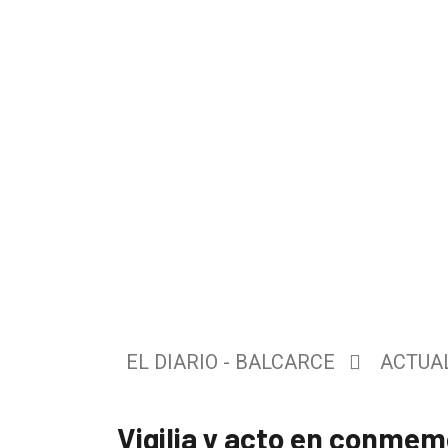
El
único
DIARIO
de
EL DIARIO - BALCARCE
ACTUA
Balcarce
Vigilia y acto en conmem
Inicio