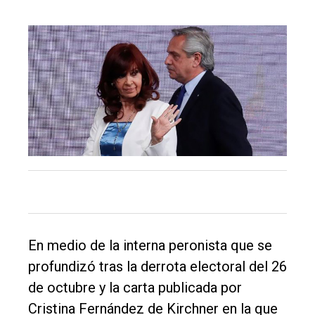
El
único
DIARIO
de
En medio de la interna peronista que se
Balcarce
profundizó tras la derrota electoral del 26
de octubre y la carta publicada por
Inicio
Cristina Fernández de Kirchner en la que