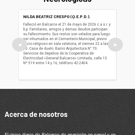
NILDA BEATRIZ CRESPO (Q.E.P.D.).
ALBER
(Q.E.P.
Falleció en Balcarce el 21 de mayo de 2026 c.a.s.r. y
b.p. Familiares, amigos y demas deudos participan
Falleció
su fallecimiento. Sus restos son velados para luego
b.p. Fa
ser inhumados en el Cementerio Municipal, previo
su fall
oficio religioso en sala velatoria, el viernes 22 a las
ser inh
◀
▶
10. Casa de duelo: Barrio Arquitectura N° 70.
oficio r
Servicios de Sepelios de la Cooperativa de
las 17.
Electricidad «General Balcarce» Limitada, calle 15
Sepelios
Nº 519 entre 14 y 16, teléfono 42-2404.
Balcarce
teléfon
Acerca de nosotros
El único diario de Balcarce de aparición en papel y en