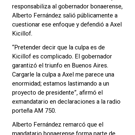
Tendencia
responsabiliza al gobernador bonaerense,
Int.
Alberto Fernández salió públicamente a
General
cuestionar ese enfoque y defendió a Axel
Kicillof.
Política
Cultura
“Pretender decir que la culpa es de
Kicillof es complicado. El gobernador
Entrevistas
garantizó el triunfo en Buenos Aires.
Rural
Cargarle la culpa a Axel me parece una
Deportes
enormidad; estamos lastimando a un
Fúnebres
proyecto de presidente”, afirmó el
exmandatario en declaraciones a la radio
Edición
porteña AM 750.
Empresa
Nosotros
Alberto Fernández remarcó que el
mandatario bonaerense forma parte de