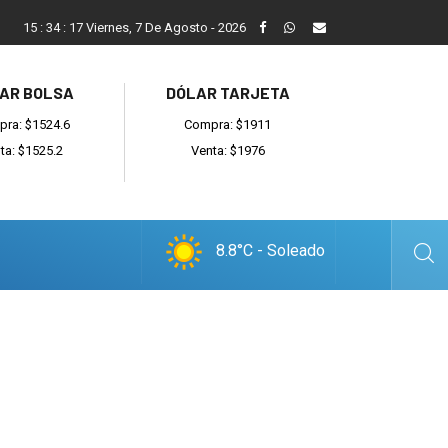
ada
Reino recibió a instituciones y confirmó gestiones para sumar
15
:
34
:
18
Viernes, 7 De Agosto - 2026
AR BOLSA
DÓLAR TARJETA
ra: $1524.6
Compra: $1911
ta: $1525.2
Venta: $1976
8.8°C - Soleado