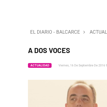
Tendencia
Int.
General
EL DIARIO - BALCARCE
ACTUAL
Política
Cultura
A DOS VOCES
Entrevistas
Rural
ACTUALIDAD
Viernes, 16 De Septiembre De 2016 
Deportes
Fúnebres
Edición
Empresa
Nosotros