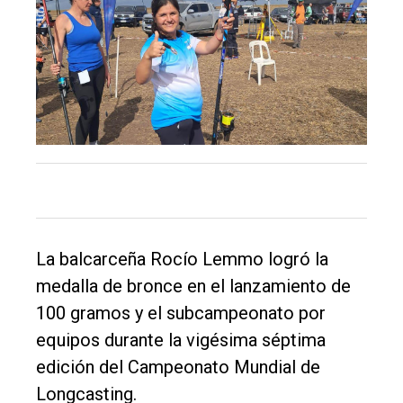
Inicio
Tendencia
Int.
General
Política
Cultura
Entrevistas
La balcarceña Rocío Lemmo logró la
Rural
medalla de bronce en el lanzamiento de
Deportes
100 gramos y el subcampeonato por
Fúnebres
equipos durante la vigésima séptima
edición del Campeonato Mundial de
Edición
Longcasting.
Empresa