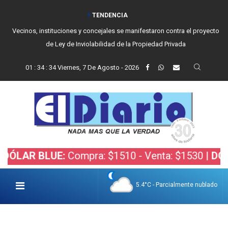
TENDENCIA
Vecinos, instituciones y concejales se manifestaron contra el proyecto
de Ley de Inviolabilidad de la Propiedad Privada
01
:
34
:
35
Viernes, 7 De Agosto - 2026
R BLUE:
Compra: $1510 - Venta: $1530 |
DÓLAR B
5.4°C - Parcialmente nublado