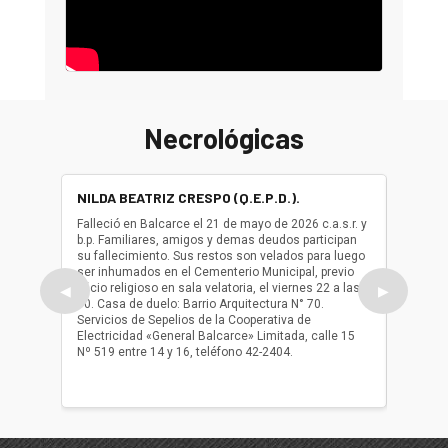
Necrológicas
NILDA BEATRIZ CRESPO (Q.E.P.D.).
ALBER
(Q.E.P.
Falleció en Balcarce el 21 de mayo de 2026 c.a.s.r. y
b.p. Familiares, amigos y demas deudos participan
Falleció
su fallecimiento. Sus restos son velados para luego
b.p. Fa
ser inhumados en el Cementerio Municipal, previo
su fall
oficio religioso en sala velatoria, el viernes 22 a las
ser inh
◀
▶
10. Casa de duelo: Barrio Arquitectura N° 70.
oficio r
Servicios de Sepelios de la Cooperativa de
las 17.
Electricidad «General Balcarce» Limitada, calle 15
Sepelios
Nº 519 entre 14 y 16, teléfono 42-2404.
Balcarce
teléfon