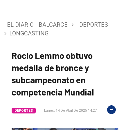
EL DIARIO - BALCARCE
DEPORTES
LONGCASTING
Rocío Lemmo obtuvo
medalla de bronce y
subcampeonato en
El
competencia Mundial
único
DIARIO
DEPORTES
Lunes, 14 De Abril De 2025 14:27
de
Balcarce