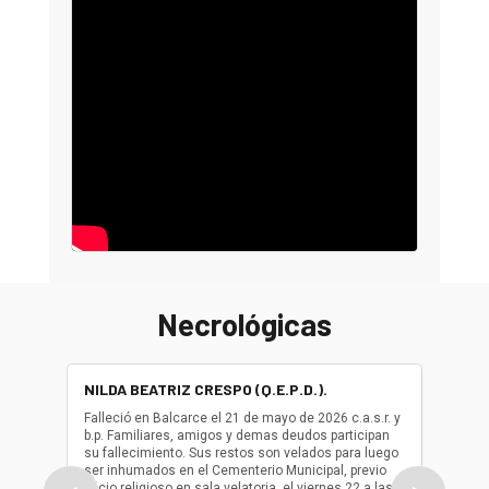
Necrológicas
NILDA BEATRIZ CRESPO (Q.E.P.D.).
ALBER
(Q.E.P.
Falleció en Balcarce el 21 de mayo de 2026 c.a.s.r. y
b.p. Familiares, amigos y demas deudos participan
Falleció
su fallecimiento. Sus restos son velados para luego
b.p. Fa
ser inhumados en el Cementerio Municipal, previo
su fall
oficio religioso en sala velatoria, el viernes 22 a las
ser inh