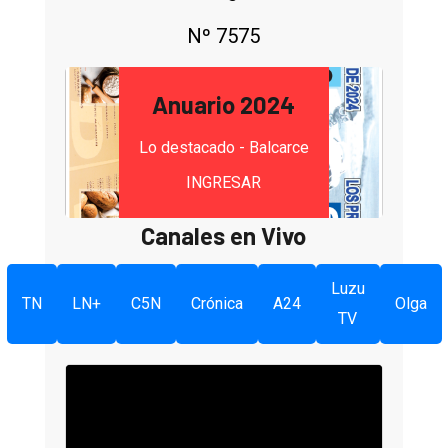
Nº 7575
Anuario 2024
Lo destacado - Balcarce
INGRESAR
Canales en Vivo
Luzu
TN
LN+
C5N
Crónica
A24
Olga
TV