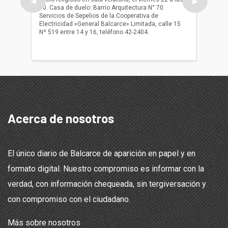
◀
▶
10. Casa de duelo: Barrio Arquitectura N° 70.
oficio r
Servicios de Sepelios de la Cooperativa de
las 17.
Electricidad «General Balcarce» Limitada, calle 15
Sepelios
Nº 519 entre 14 y 16, teléfono 42-2404.
Balcarce
teléfon
Acerca de nosotros
El único diario de Balcarce de aparición en papel y en
formato digital. Nuestro compromiso es informar con la
verdad, con información chequeada, sin tergiversación y
con compromiso con el ciudadano.
Más sobre nosotros