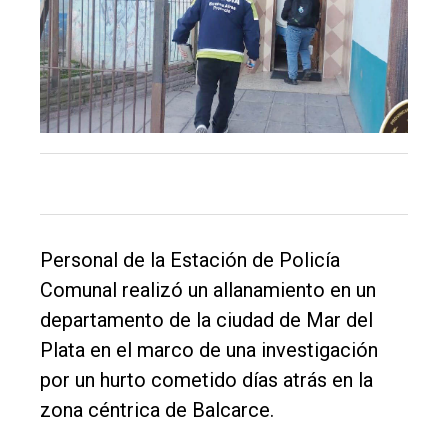
DIARIO
de
Balcarce
Inicio
Tendencia
Int.
General
Personal de la Estación de Policía
Política
Comunal realizó un allanamiento en un
departamento de la ciudad de Mar del
Cultura
Plata en el marco de una investigación
Entrevistas
por un hurto cometido días atrás en la
Rural
zona céntrica de Balcarce.
Deportes