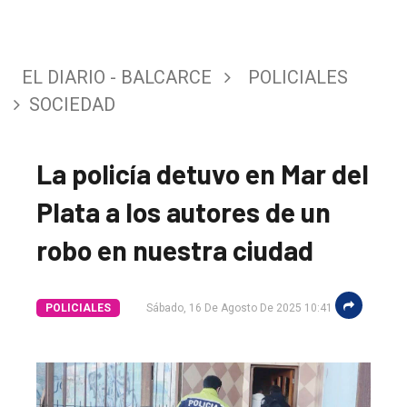
EL DIARIO - BALCARCE
POLICIALES
SOCIEDAD
La policía detuvo en Mar del
Plata a los autores de un
robo en nuestra ciudad
POLICIALES
Sábado, 16 De Agosto De 2025 10:41
El
único