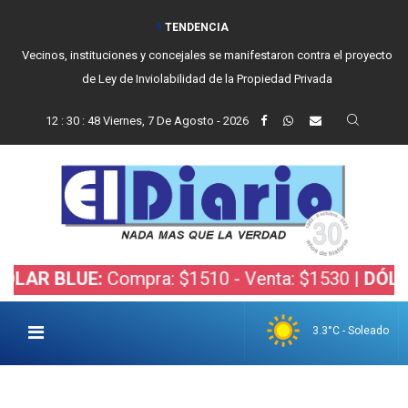
TENDENCIA
Vecinos, instituciones y concejales se manifestaron contra el proyecto
de Ley de Inviolabilidad de la Propiedad Privada
12
:
30
:
50
Viernes, 7 De Agosto - 2026
LUE:
Compra: $1510 - Venta: $1530 |
DÓLAR BOLS
3.3°C - Soleado