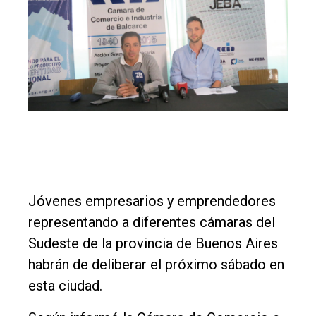
El
único
DIARIO
de
Balcarce
Inicio
Jóvenes empresarios y emprendedores
Tendencia
representando a diferentes cámaras del
Int.
Sudeste de la provincia de Buenos Aires
General
habrán de deliberar el próximo sábado en
Política
esta ciudad.
Cultura