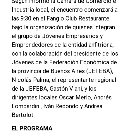
Según informó la Cámara de Comercio e
Entrevistas
Industria local, el encuentro comenzará a
Rural
las 9:30 en el Fangio Club Restaurante
bajo la organización de quienes integran
Deportes
el grupo de Jóvenes Empresarios y
Fúnebres
Emprendedores de la entidad anfitriona,
Edición
con la colaboración del presidente de los
Empresa
Jóvenes de la Federación Económica de
Nosotros
la provincia de Buenos Aires (JEFEBA),
Nicolás Palma; el representante regional
Contacto
de la JEFEBA, Gastón Viani, y los
dirigentes locales Oscar Merlo, Andrés
Lombardini, Iván Redondo y Andrea
Bertolot.
EL PROGRAMA