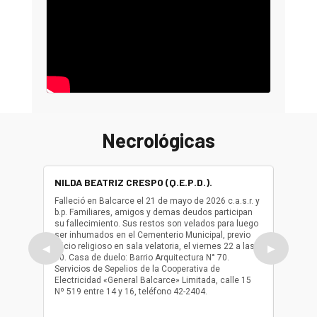
Necrológicas
NILDA BEATRIZ CRESPO (Q.E.P.D.).
ALBER
(Q.E.P.
Falleció en Balcarce el 21 de mayo de 2026 c.a.s.r. y
b.p. Familiares, amigos y demas deudos participan
Falleció
su fallecimiento. Sus restos son velados para luego
b.p. Fa
ser inhumados en el Cementerio Municipal, previo
su fall
oficio religioso en sala velatoria, el viernes 22 a las
ser inh
◀
▶
10. Casa de duelo: Barrio Arquitectura N° 70.
oficio r
Servicios de Sepelios de la Cooperativa de
las 17.
Electricidad «General Balcarce» Limitada, calle 15
Sepelios
Nº 519 entre 14 y 16, teléfono 42-2404.
Balcarce
teléfon