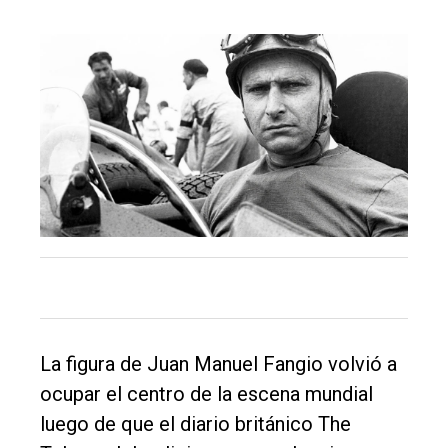
El
único
La figura de Juan Manuel Fangio volvió a
DIARIO
ocupar el centro de la escena mundial
de
luego de que el diario británico The
Balcarce