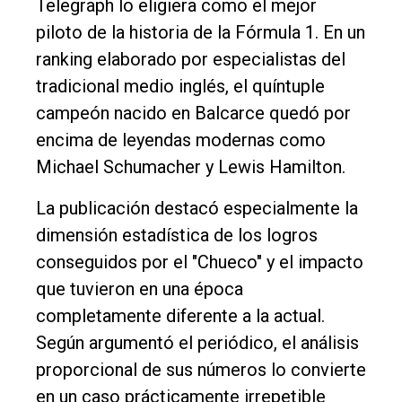
Telegraph lo eligiera como el mejor
piloto de la historia de la Fórmula 1. En un
Inicio
ranking elaborado por especialistas del
Tendencia
tradicional medio inglés, el quíntuple
campeón nacido en Balcarce quedó por
Int.
encima de leyendas modernas como
General
Michael Schumacher y Lewis Hamilton.
Política
La publicación destacó especialmente la
Cultura
dimensión estadística de los logros
Entrevistas
conseguidos por el "Chueco" y el impacto
Rural
que tuvieron en una época
completamente diferente a la actual.
Deportes
Según argumentó el periódico, el análisis
Fúnebres
proporcional de sus números lo convierte
Edición
en un caso prácticamente irrepetible