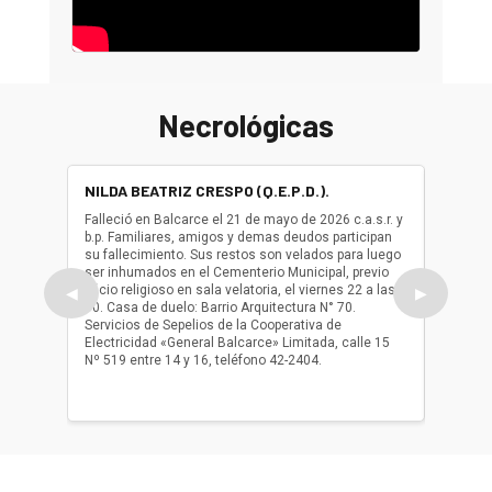
Necrológicas
NILDA BEATRIZ CRESPO (Q.E.P.D.).
ALBER
(Q.E.P.
Falleció en Balcarce el 21 de mayo de 2026 c.a.s.r. y
b.p. Familiares, amigos y demas deudos participan
Falleció
su fallecimiento. Sus restos son velados para luego
b.p. Fa
ser inhumados en el Cementerio Municipal, previo
su fall
oficio religioso en sala velatoria, el viernes 22 a las
ser inh
◀
▶
10. Casa de duelo: Barrio Arquitectura N° 70.
oficio r
Servicios de Sepelios de la Cooperativa de
las 17.
Electricidad «General Balcarce» Limitada, calle 15
Sepelios
Nº 519 entre 14 y 16, teléfono 42-2404.
Balcarce
teléfon