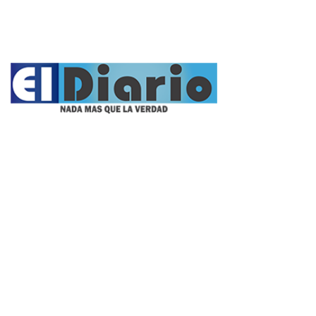
Fúnebres
Nacionales
Propietario:
Imagen Balcarce SRL
Director:
José Roberto Simonetta
Número: