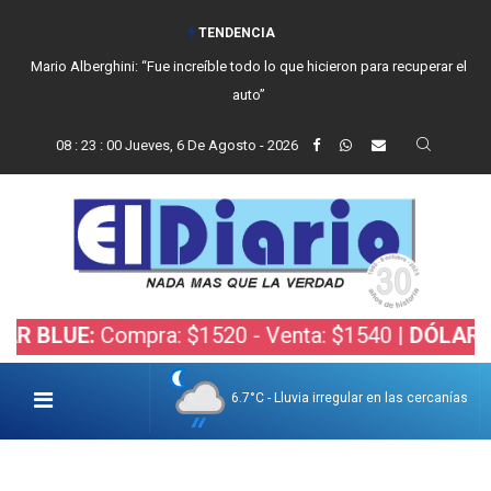
TENDENCIA
Mario Alberghini: “Fue increíble todo lo que hicieron para recuperar el
auto”
08
:
23
:
01
Jueves, 6 De Agosto - 2026
E:
Compra: $1520 - Venta: $1540 |
DÓLAR BOLSA:
6.7°C - Lluvia irregular en las cercanías