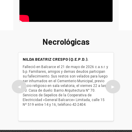
Necrológicas
NILDA BEATRIZ CRESPO (Q.E.P.D.).
ALBER
(Q.E.P.
Falleció en Balcarce el 21 de mayo de 2026 c.a.s.r. y
b.p. Familiares, amigos y demas deudos participan
Falleció
su fallecimiento. Sus restos son velados para luego
b.p. Fa
ser inhumados en el Cementerio Municipal, previo
su fall
oficio religioso en sala velatoria, el viernes 22 a las
ser inh
◀
▶
10. Casa de duelo: Barrio Arquitectura N° 70.
oficio r
Servicios de Sepelios de la Cooperativa de
las 17.
Electricidad «General Balcarce» Limitada, calle 15
Sepelios
Nº 519 entre 14 y 16, teléfono 42-2404.
Balcarce
teléfon