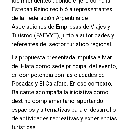
los Intendentes", donde el jefe comunal
Int.
Esteban Reino recibió a representantes
General
de la Federación Argentina de
Política
Asociaciones de Empresas de Viajes y
Cultura
Turismo (FAEVYT), junto a autoridades y
referentes del sector turístico regional.
Entrevistas
Rural
La propuesta presentada impulsa a Mar
del Plata como sede principal del evento,
Deportes
en competencia con las ciudades de
Fúnebres
Posadas y El Calafate. En ese contexto,
Edición
Balcarce acompaña la iniciativa como
Empresa
destino complementario, aportando
Nosotros
espacios y alternativas para el desarrollo
de actividades recreativas y experiencias
Contacto
turísticas.