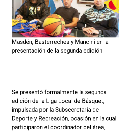
El
único
DIARIO
de
Masdén, Basterrechea y Mancini en la
Balcarce
presentación de la segunda edición
Inicio
Tendencia
Int.
General
Se presentó formalmente la segunda
edición de la Liga Local de Básquet,
Política
impulsada por la Subsecretaría de
Cultura
Deporte y Recreación, ocasión en la cual
Entrevistas
participaron el coordinador del área,