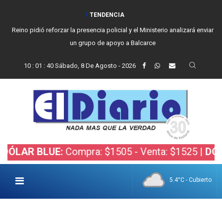
TENDENCIA
Reino pidió reforzar la presencia policial y el Ministerio analizará enviar
un grupo de apoyo a Balcarce
10
:
01
:
41
Sábado, 8 De Agosto - 2026
 BLUE:
Compra: $1505 - Venta: $1525 |
DÓLAR BO
5.4°C - Cubierto