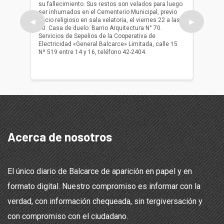
su fallecimiento. Sus restos son velados para luego
b.p. Fa
ser inhumados en el Cementerio Municipal, previo
su fall
oficio religioso en sala velatoria, el viernes 22 a las
ser inh
◀
▶
10. Casa de duelo: Barrio Arquitectura N° 70.
oficio r
Servicios de Sepelios de la Cooperativa de
las 17.
Electricidad «General Balcarce» Limitada, calle 15
Sepelios
Nº 519 entre 14 y 16, teléfono 42-2404.
Balcarce
teléfon
Acerca de nosotros
El único diario de Balcarce de aparición en papel y en
formato digital. Nuestro compromiso es informar con la
verdad, con información chequeada, sin tergiversación y
con compromiso con el ciudadano.