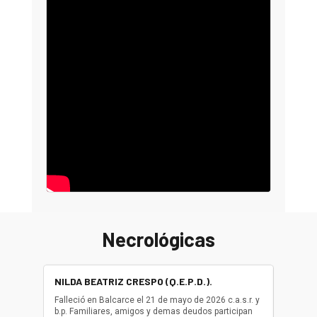
Necrológicas
NILDA BEATRIZ CRESPO (Q.E.P.D.).
ALBER
(Q.E.P.
Falleció en Balcarce el 21 de mayo de 2026 c.a.s.r. y
b.p. Familiares, amigos y demas deudos participan
Falleció