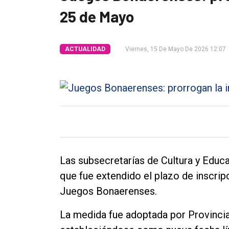
Tendencia
25 de Mayo
Int.
General
ACTUALIDAD
Viernes, 15 De Mayo De 2026 12:07
Política
Cultura
Entrevistas
Rural
Deportes
Fúnebres
Las subsecretarías de Cultura y Educ
Edición
que fue extendido el plazo de inscripc
Empresa
Juegos Bonaerenses.
Nosotros
La medida fue adoptada por Provinci