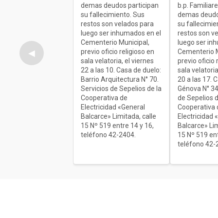
demas deudos participan
b.p. Familiar
su fallecimiento. Sus
demas deudo
restos son velados para
su fallecimie
luego ser inhumados en el
restos son v
Cementerio Municipal,
luego ser in
previo oficio religioso en
Cementerio M
◀
sala velatoria, el viernes
previo oficio 
22 a las 10. Casa de duelo:
sala velatoria
Barrio Arquitectura N° 70.
20 a las 17. 
Servicios de Sepelios de la
Génova N° 34
Cooperativa de
de Sepelios d
Electricidad «General
Cooperativa 
Balcarce» Limitada, calle
Electricidad 
15 Nº 519 entre 14 y 16,
Balcarce» Lim
teléfono 42-2404.
15 Nº 519 ent
teléfono 42-