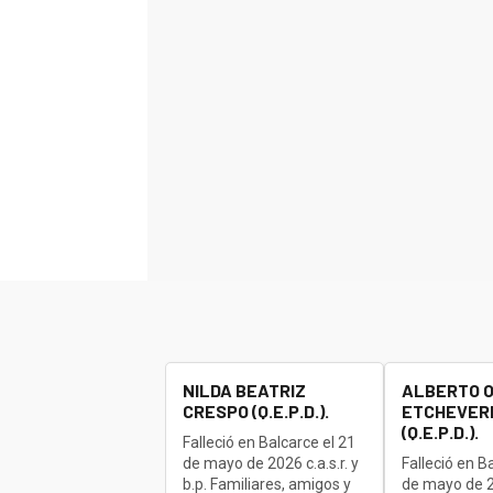
NILDA BEATRIZ
ALBERTO 
CRESPO (Q.E.P.D.).
ETCHEVERR
(Q.E.P.D.).
Falleció en Balcarce el 21
de mayo de 2026 c.a.s.r. y
Falleció en B
b.p. Familiares, amigos y
de mayo de 20