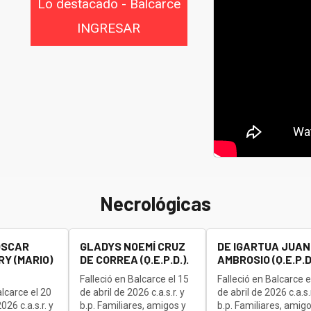
Lo destacado - Balcarce
INGRESAR
Necrológicas
OSCAR
GLADYS NOEMÍ CRUZ
DE IGARTUA JUAN
Y (MARIO)
DE CORREA (Q.E.P.D.).
AMBROSIO (Q.E.P.D.
Falleció en Balcarce el 15
Falleció en Balcarce e
alcarce el 20
de abril de 2026 c.a.s.r. y
de abril de 2026 c.a.s.r
26 c.a.s.r. y
b.p. Familiares, amigos y
b.p. Familiares, amigo