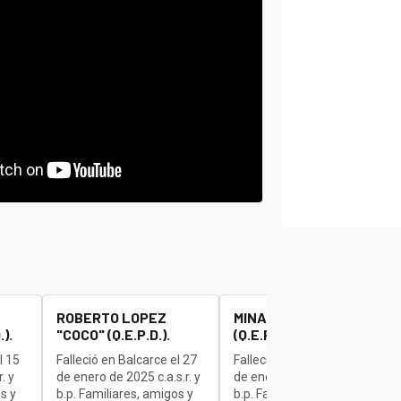
ROBERTO LOPEZ
MINAUDO JOSE "BETA"
).
"COCO" (Q.E.P.D.).
(Q.E.P.D.).
l 15
Falleció en Balcarce el 27
Falleció en Balcarce el 27
. y
de enero de 2025 c.a.s.r. y
de enero de 2025 c.a.s.r. y
s y
b.p. Familiares, amigos y
b.p. Familiares, amigos y