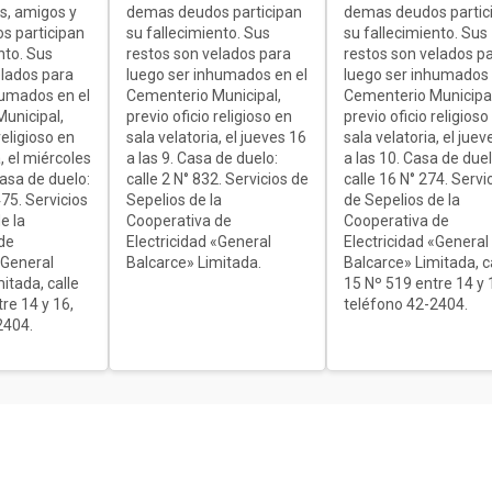
es, amigos y
demas deudos participan
demas deudos partic
s participan
su fallecimiento. Sus
su fallecimiento. Sus
nto. Sus
restos son velados para
restos son velados p
elados para
luego ser inhumados en el
luego ser inhumados 
humados en el
Cementerio Municipal,
Cementerio Municipal
unicipal,
previo oficio religioso en
previo oficio religioso
religioso en
sala velatoria, el jueves 16
sala velatoria, el juev
, el miércoles
a las 9. Casa de duelo:
a las 10. Casa de duel
Casa de duelo:
calle 2 N° 832. Servicios de
calle 16 N° 274. Servi
75. Servicios
Sepelios de la
de Sepelios de la
e la
Cooperativa de
Cooperativa de
de
Electricidad «General
Electricidad «General
«General
Balcarce» Limitada.
Balcarce» Limitada, c
itada, calle
15 Nº 519 entre 14 y 
re 14 y 16,
teléfono 42-2404.
2404.