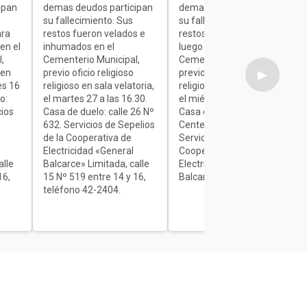
ipan
demas deudos participan
demas deudos participan
su fallecimiento. Sus
su fallecimiento. Sus
ara
restos fueron velados e
restos son velados para
en el
inhumados en el
luego ser inhumados en el
,
Cementerio Municipal,
Cementerio Municipal,
 en
previo oficio religioso
previo oficio religioso
▶
es 16
religioso en sala velatoria,
religioso en sala velatoria,
o:
el martes 27 a las 16.30.
el miércoles de 7 a 9.30.
cios
Casa de duelo: calle 26 Nº
Casa de duelo: Av.
632. Servicios de Sepelios
Centenario Nº 1840.
de la Cooperativa de
Servicios de Sepelios de la
Electricidad «General
Cooperativa de
alle
Balcarce» Limitada, calle
Electricidad «General
16,
15 Nº 519 entre 14 y 16,
Balcarce» Limitada.
teléfono 42-2404.