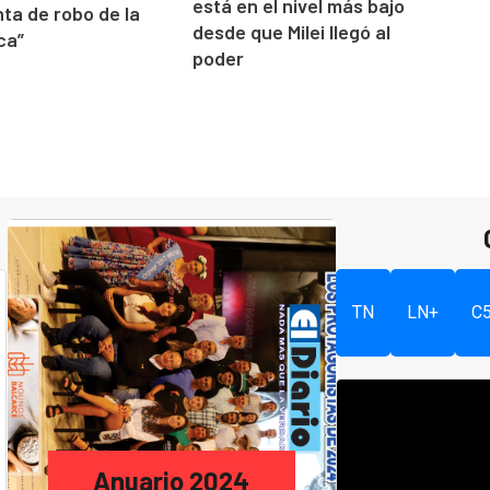
está en el nivel más bajo
ta de robo de la
desde que Milei llegó al
ica”
poder
TN
LN+
C
Anuario 2024