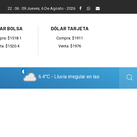
En allanamientos por venta de drogas, secuestran cocaína y 
22
:
06
:
10
Jueves, 6 De Agosto - 2026
AR BOLSA
DÓLAR TARJETA
ra: $1518.1
Compra: $1911
ta: $1520.4
Venta: $1976
6.4°C - Lluvia irregular en las
cercanías