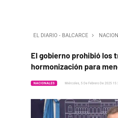
Tendencia
Int.
General
EL DIARIO - BALCARCE
NACIO
Política
Cultura
El gobierno prohibió los
Entrevistas
hormonización para meno
Rural
Deportes
NACIONALES
Miércoles, 5 De Febrero De 2025 15:
Fúnebres
Edición
Empresa
Nosotros