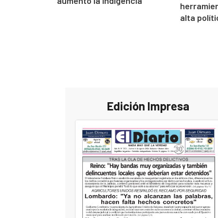
aumentó la indigencia
herramien
alta polít
Edición Impresa