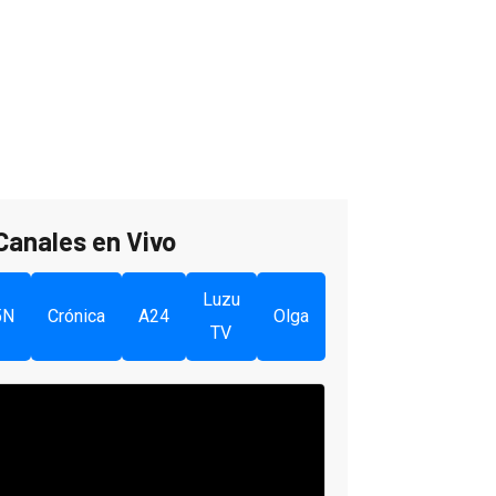
Canales en Vivo
Luzu
5N
Crónica
A24
Olga
TV