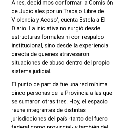
Aires, decidimos conformar la Comisión
de Judiciales por un Trabajo Libre de
Violencia y Acoso", cuenta Estela a El
Diario. La iniciativa no surgió desde
El
estructuras formales ni con respaldo
único
institucional, sino desde la experiencia
DIARIO
directa de quienes atravesaron
de
situaciones de abuso dentro del propio
Balcarce
sistema judicial.
Inicio
El punto de partida fue una red mínima:
cinco personas de la Provincia a las que
Tendencia
se sumaron otras tres. Hoy, el espacio
Int.
reúne integrantes de distintas
General
jurisdicciones del país -tanto del fuero
Política
federal como provincial- y también del