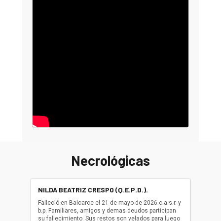
Necrológicas
NILDA BEATRIZ CRESPO (Q.E.P.D.).
ALBER
(Q.E.P.
Falleció en Balcarce el 21 de mayo de 2026 c.a.s.r. y
b.p. Familiares, amigos y demas deudos participan
Falleció
su fallecimiento. Sus restos son velados para luego
b.p. Fa