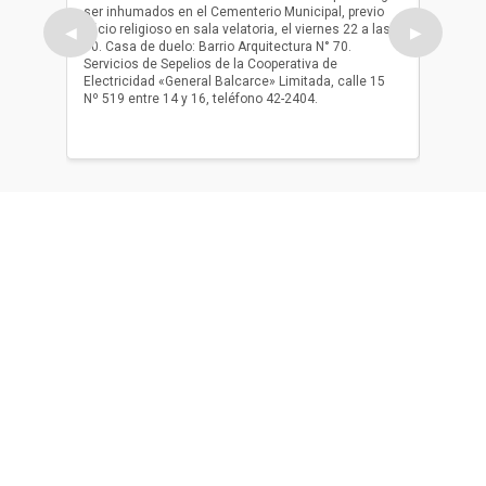
ser inhumados en el Cementerio Municipal, previo
su fall
oficio religioso en sala velatoria, el viernes 22 a las
ser inh
◀
▶
10. Casa de duelo: Barrio Arquitectura N° 70.
oficio r
Servicios de Sepelios de la Cooperativa de
las 17.
Electricidad «General Balcarce» Limitada, calle 15
Sepelios
Nº 519 entre 14 y 16, teléfono 42-2404.
Balcarce
teléfon
Acerca de nosotros
El único diario de Balcarce de aparición en papel y en
formato digital. Nuestro compromiso es informar con la
verdad, con información chequeada, sin tergiversación y
con compromiso con el ciudadano.