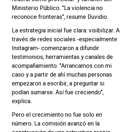
Cultura
Ministerio Público. "La violencia no
reconoce fronteras", resume Duvidio.
Entrevistas
Rural
La estrategia inicial fue clara: visibilizar. A
través de redes sociales -especialmente
Deportes
Instagram- comenzaron a difundir
Fúnebres
testimonios, herramientas y canales de
Edición
acompañamiento. "Arrancamos con mi
Empresa
caso y a partir de ahí muchas personas
Nosotros
empezaron a escribir, a preguntar si
podían sumarse. Así fue creciendo",
Contacto
explica.
Pero el crecimiento no fue solo en
número. La comisión avanzó en la