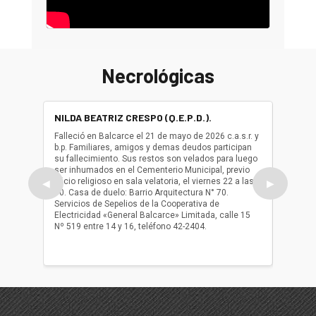
Necrológicas
NILDA BEATRIZ CRESPO (Q.E.P.D.).
ALBER
(Q.E.P.
Falleció en Balcarce el 21 de mayo de 2026 c.a.s.r. y
b.p. Familiares, amigos y demas deudos participan
Falleció
su fallecimiento. Sus restos son velados para luego
b.p. Fa
ser inhumados en el Cementerio Municipal, previo
su fall
oficio religioso en sala velatoria, el viernes 22 a las
ser inh
◀
▶
10. Casa de duelo: Barrio Arquitectura N° 70.
oficio r
Servicios de Sepelios de la Cooperativa de
las 17.
Electricidad «General Balcarce» Limitada, calle 15
Sepelios
Nº 519 entre 14 y 16, teléfono 42-2404.
Balcarce
teléfon