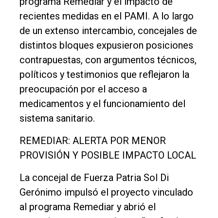
programa Remediar y el impacto de
El
recientes medidas en el PAMI. A lo largo
único
de un extenso intercambio, concejales de
DIARIO
distintos bloques expusieron posiciones
de
contrapuestas, con argumentos técnicos,
Balcarce
políticos y testimonios que reflejaron la
preocupación por el acceso a
Inicio
medicamentos y el funcionamiento del
Tendencia
sistema sanitario.
Int.
REMEDIAR: ALERTA POR MENOR
General
PROVISIÓN Y POSIBLE IMPACTO LOCAL
Política
La concejal de Fuerza Patria Sol Di
Cultura
Gerónimo impulsó el proyecto vinculado
Entrevistas
al programa Remediar y abrió el
Rural