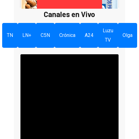
Canales en Vivo
Luzu
TN
LN+
C5N
Crónica
A24
Olga
TV