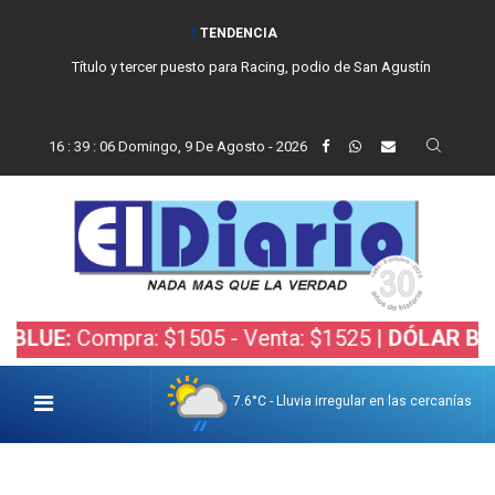
TENDENCIA
Título y tercer puesto para Racing, podio de San Agustín
16
:
39
:
07
Domingo, 9 De Agosto - 2026
ompra: $1505 - Venta: $1525 |
DÓLAR BOLSA:
Comp
7.6°C - Lluvia irregular en las cercanías