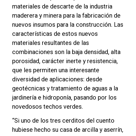
materiales de descarte de la industria
maderera y minera para la fabricación de
Inicio
nuevos insumos para la construcción. Las
Tendencia
características de estos nuevos
Int.
materiales resultantes de las
General
combinaciones son la baja densidad, alta
Política
porosidad, carácter inerte y resistencia,
que les permiten una interesante
Cultura
diversidad de aplicaciones: desde
Entrevistas
geotécnicas y tratamiento de aguas a la
Rural
jardinería e hidroponía, pasando por los
novedosos techos verdes.
Deportes
Fúnebres
“Si uno de los tres cerditos del cuento
hubiese hecho su casa de arcilla y aserrín,
Edición