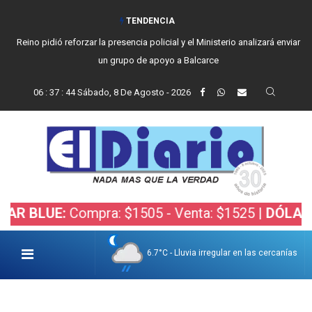
TENDENCIA
Reino pidió reforzar la presencia policial y el Ministerio analizará enviar
un grupo de apoyo a Balcarce
06
:
37
:
45
Sábado, 8 De Agosto - 2026
E:
Compra: $1505 - Venta: $1525 |
DÓLAR BOLSA
6.7°C - Lluvia irregular en las cercanías