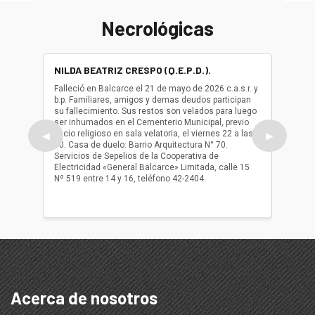
Necrológicas
NILDA BEATRIZ CRESPO (Q.E.P.D.).
ALBER
(Q.E.P.
Falleció en Balcarce el 21 de mayo de 2026 c.a.s.r. y
b.p. Familiares, amigos y demas deudos participan
Falleció
su fallecimiento. Sus restos son velados para luego
b.p. Fa
ser inhumados en el Cementerio Municipal, previo
su fall
oficio religioso en sala velatoria, el viernes 22 a las
ser inh
◀
▶
10. Casa de duelo: Barrio Arquitectura N° 70.
oficio r
Servicios de Sepelios de la Cooperativa de
las 17.
Electricidad «General Balcarce» Limitada, calle 15
Sepelios
Nº 519 entre 14 y 16, teléfono 42-2404.
Balcarce
teléfon
Acerca de nosotros