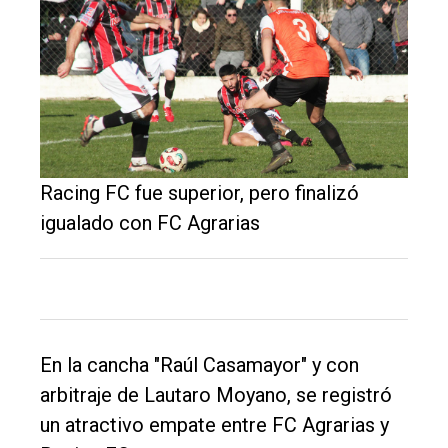
El
único
DIARIO
Racing FC fue superior, pero finalizó
de
igualado con FC Agrarias
Balcarce
Inicio
Tendencia
En la cancha "Raúl Casamayor" y con
Int.
arbitraje de Lautaro Moyano, se registró
General
un atractivo empate entre FC Agrarias y