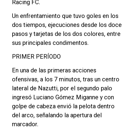
Política
Racing FC.
Cultura
Un enfrentamiento que tuvo goles en los
Entrevistas
dos tiempos, ejecuciones desde los doce
pasos y tarjetas de los dos colores, entre
Rural
sus principales condimentos.
Deportes
PRIMER PERÍODO
Fúnebres
Edición
En una de las primeras acciones
Empresa
ofensivas, a los 7 minutos, tras un centro
lateral de Nazutti, por el segundo palo
Nosotros
ingresó Luciano Gómez Miganne y con
Contacto
golpe de cabeza envió la pelota dentro
del arco, señalando la apertura del
marcador.