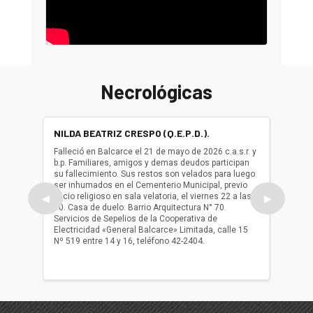
Necrológicas
NILDA BEATRIZ CRESPO (Q.E.P.D.).
ALBER
(Q.E.P.
Falleció en Balcarce el 21 de mayo de 2026 c.a.s.r. y
b.p. Familiares, amigos y demas deudos participan
Falleció
su fallecimiento. Sus restos son velados para luego
b.p. Fa
ser inhumados en el Cementerio Municipal, previo
su fall
oficio religioso en sala velatoria, el viernes 22 a las
ser inh
◀
▶
10. Casa de duelo: Barrio Arquitectura N° 70.
oficio r
Servicios de Sepelios de la Cooperativa de
las 17.
Electricidad «General Balcarce» Limitada, calle 15
Sepelios
Nº 519 entre 14 y 16, teléfono 42-2404.
Balcarce
teléfon