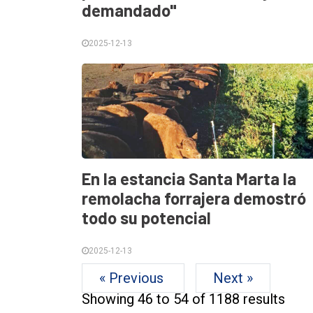
demandado"
2025-12-13
En la estancia Santa Marta la
remolacha forrajera demostró
todo su potencial
2025-12-13
« Previous
Next »
Showing
46
to
54
of
1188
results