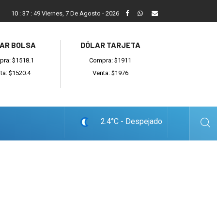
En allanamientos por venta de drogas, secuestran cocaína y 
10
:
37
:
50
Viernes, 7 De Agosto - 2026
AR BOLSA
DÓLAR TARJETA
ra: $1518.1
Compra: $1911
ta: $1520.4
Venta: $1976
2.4°C - Despejado