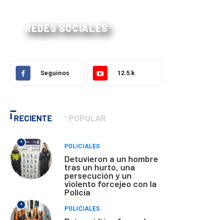
REDES SOCIALES
Seguinos
12.5 k
RECIENTE
POPULAR
*
POLICIALES
Detuvieron a un hombre
tras un hurto, una
persecución y un
violento forcejeo con la
Policía
*
POLICIALES