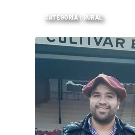
CATEGORÍA : RURAL
El
único
DIARIO
de
Balcarce
Inicio