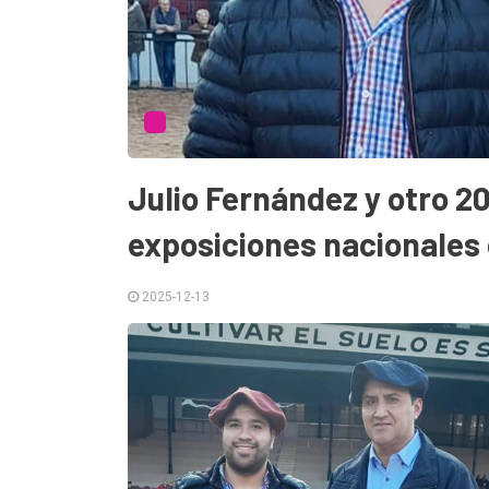
Tendencia
Int.
General
Política
Julio Fernández y otro 2
Cultura
Entrevistas
exposiciones nacionales
Rural
2025-12-13
Deportes
Fúnebres
Edición
Empresa
Nosotros