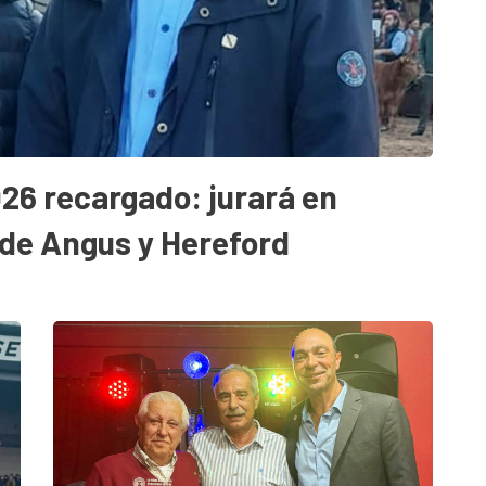
026 recargado: jurará en
 de Angus y Hereford