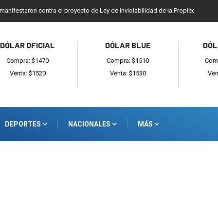
rmó gestiones para sumar una nueva fuerza de seguridad a Balcarce
DÓLAR OFICIAL
DÓLAR BLUE
DÓL
Compra: $1470
Compra: $1510
Comp
Venta: $1520
Venta: $1530
Ven
DEPORTES
NACIONALES
MÁS