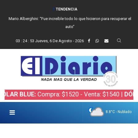
TENDENCIA
Mario Alberghini: “Fue increíble todo lo que hicieron para recuperar el
auto”
03
:
24
:
54
Jueves, 6 De Agosto - 2026
BLUE:
Compra: $1520 - Venta: $1540 |
DÓLAR BOL
8.8°C - Nublado