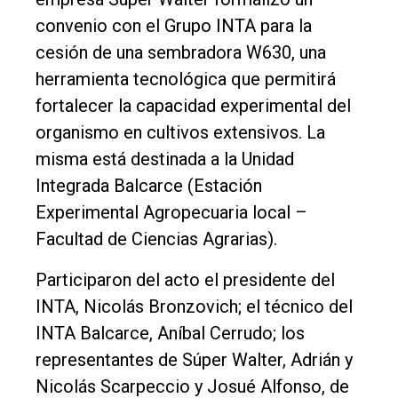
Tendencia
convenio con el Grupo INTA para la
Int.
cesión de una sembradora W630, una
General
herramienta tecnológica que permitirá
Política
fortalecer la capacidad experimental del
organismo en cultivos extensivos. La
Cultura
misma está destinada a la Unidad
Entrevistas
Integrada Balcarce (Estación
Rural
Experimental Agropecuaria local –
Deportes
Facultad de Ciencias Agrarias).
Fúnebres
Participaron del acto el presidente del
Edición
INTA, Nicolás Bronzovich; el técnico del
Empresa
INTA Balcarce, Aníbal Cerrudo; los
representantes de Súper Walter, Adrián y
Nosotros
Nicolás Scarpeccio y Josué Alfonso, de
Contacto