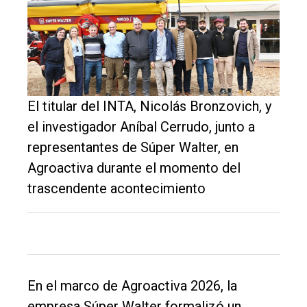
El titular del INTA, Nicolás Bronzovich, y
el investigador Aníbal Cerrudo, junto a
representantes de Súper Walter, en
El
Agroactiva durante el momento del
único
trascendente acontecimiento
DIARIO
de
Balcarce
Inicio
En el marco de Agroactiva 2026, la
empresa Súper Walter formalizó un