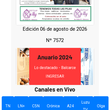
Edición 06 de agosto de 2026
Nº 7572
Anuario 2024
Lo destacado - Balcarce
INGRESAR
Canales en Vivo
Luzu
TN
LN+
C5N
Crónica
A24
Olga
TV