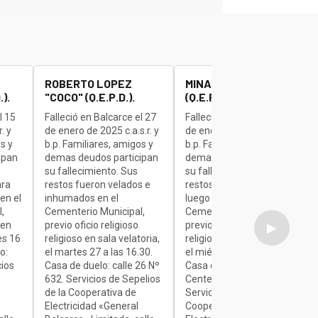
ROBERTO LOPEZ
MINAUDO JOSE "BETA"
).
"COCO" (Q.E.P.D.).
(Q.E.P.D.).
l 15
Falleció en Balcarce el 27
Falleció en Balcarce el 27
. y
de enero de 2025 c.a.s.r. y
de enero de 2025 c.a.s.r. y
s y
b.p. Familiares, amigos y
b.p. Familiares, amigos y
ipan
demas deudos participan
demas deudos participan
su fallecimiento. Sus
su fallecimiento. Sus
ara
restos fueron velados e
restos son velados para
en el
inhumados en el
luego ser inhumados en el
,
Cementerio Municipal,
Cementerio Municipal,
 en
previo oficio religioso
previo oficio religioso
▶
es 16
religioso en sala velatoria,
religioso en sala velatoria,
o:
el martes 27 a las 16.30.
el miércoles de 7 a 9.30.
cios
Casa de duelo: calle 26 Nº
Casa de duelo: Av.
632. Servicios de Sepelios
Centenario Nº 1840.
de la Cooperativa de
Servicios de Sepelios de la
Electricidad «General
Cooperativa de