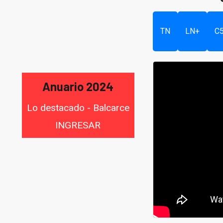
TN
LN+
C
Anuario 2024
Lo destacado - Balcarce
INGRESAR