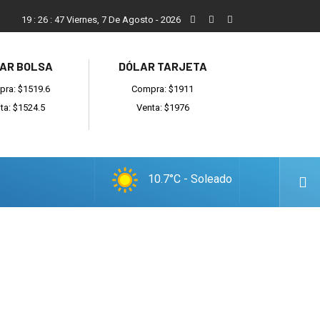
ada
Reino recibió a instituciones y confirmó gestiones para suma
19
:
26
:
48
Viernes, 7 De Agosto - 2026
AR BOLSA
DÓLAR TARJETA
ra: $1519.6
Compra: $1911
ta: $1524.5
Venta: $1976
10.7°C - Soleado