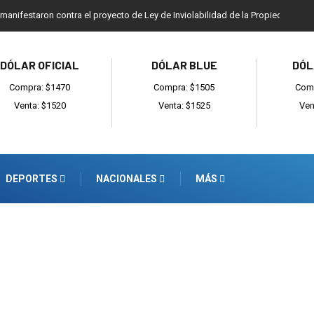
 manifestaron contra el proyecto de Ley de Inviolabilidad de la Propiedad Priv
DÓLAR OFICIAL
DÓLAR BLUE
DÓL
Compra: $1470
Compra: $1505
Comp
Venta: $1520
Venta: $1525
Ven
DEPORTES
NACIONALES
MÁS