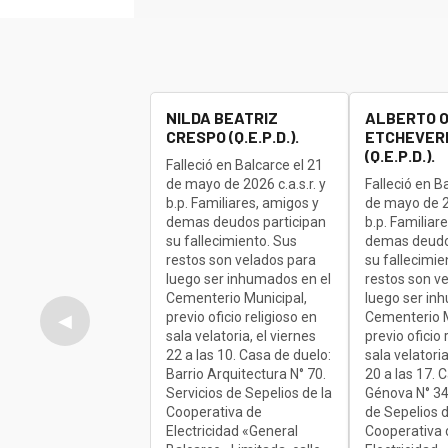
NILDA BEATRIZ
ALBERTO 
CRESPO (Q.E.P.D.).
ETCHEVERR
(Q.E.P.D.).
Falleció en Balcarce el 21
de mayo de 2026 c.a.s.r. y
Falleció en B
b.p. Familiares, amigos y
de mayo de 20
demas deudos participan
b.p. Familiar
su fallecimiento. Sus
demas deudo
restos son velados para
su fallecimie
luego ser inhumados en el
restos son v
Cementerio Municipal,
luego ser in
previo oficio religioso en
Cementerio M
◀
sala velatoria, el viernes
previo oficio 
22 a las 10. Casa de duelo:
sala velatoria
Barrio Arquitectura N° 70.
20 a las 17. 
Servicios de Sepelios de la
Génova N° 34
Cooperativa de
de Sepelios d
Electricidad «General
Cooperativa 