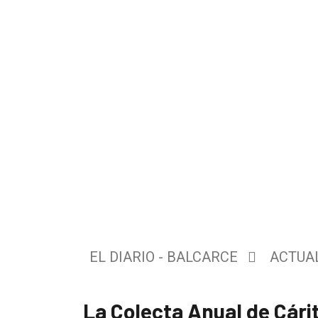
El
único
DIARIO
de
EL DIARIO - BALCARCE
ACTUA
Balcarce
La Colecta Anual de Cári
Inicio