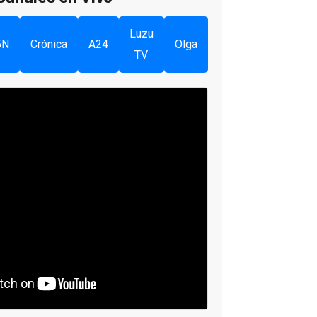
Luzu
5N
Crónica
A24
Olga
TV