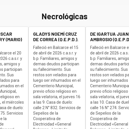
Necrológicas
OSCAR
GLADYS NOEMÍ CRUZ
DE IGARTUA JUAN
Y (MARIO)
DE CORREA (Q.E.P.D.).
AMBROSIO (Q.E.P.D.
Falleció en Balcarce el 15
Falleció en Balcarce e
alcarce el 20
de abril de 2026 c.a.s.r. y
de abril de 2026 c.a.s.r
26 c.a.s.r. y
b.p. Familiares, amigos y
b.p. Familiares, amigo
es, amigos y
demas deudos participan
demas deudos partic
s participan
su fallecimiento. Sus
su fallecimiento. Sus
nto. Sus
restos son velados para
restos son velados p
elados para
luego ser inhumados en el
luego ser inhumados 
humados en el
Cementerio Municipal,
Cementerio Municipal
unicipal,
previo oficio religioso en
previo oficio religioso
religioso en
sala velatoria, el jueves 16
sala velatoria, el juev
, el miércoles
a las 9. Casa de duelo:
a las 10. Casa de duel
Casa de duelo:
calle 2 N° 832. Servicios de
calle 16 N° 274. Servi
75. Servicios
Sepelios de la
de Sepelios de la
e la
Cooperativa de
Cooperativa de
de
Electricidad «General
Electricidad «General