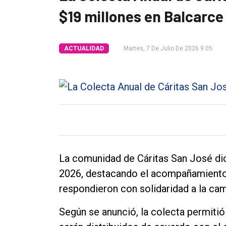
$19 millones en Balcarce
Tendencia
Int.
ACTUALIDAD
Martes, 7 De Julio De 2026 9:05
General
Política
Cultura
Entrevistas
Rural
Deportes
La comunidad de Cáritas San José dio
Fúnebres
2026, destacando el acompañamiento 
Edición
respondieron con solidaridad a la ca
Empresa
Según se anunció, la colecta permitió
Nosotros