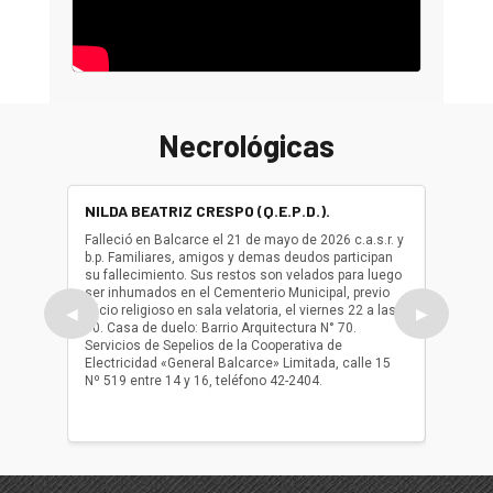
Necrológicas
NILDA BEATRIZ CRESPO (Q.E.P.D.).
ALBER
(Q.E.P.
Falleció en Balcarce el 21 de mayo de 2026 c.a.s.r. y
b.p. Familiares, amigos y demas deudos participan
Falleció
su fallecimiento. Sus restos son velados para luego
b.p. Fa
ser inhumados en el Cementerio Municipal, previo
su fall
oficio religioso en sala velatoria, el viernes 22 a las
ser inh
◀
▶
10. Casa de duelo: Barrio Arquitectura N° 70.
oficio r
Servicios de Sepelios de la Cooperativa de
las 17.
Electricidad «General Balcarce» Limitada, calle 15
Sepelios
Nº 519 entre 14 y 16, teléfono 42-2404.
Balcarce
teléfon