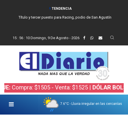
TENDENCIA
Título y tercer puesto para Racing, podio de San Agustín
15
:
56
:
11
Domingo, 9 De Agosto - 2026
pra: $1505 - Venta: $1525 |
DÓLAR BOLSA:
Compra
7.6°C - Lluvia irregular en las cercanías