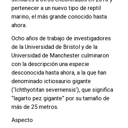
Inicio
pertenecer a un nuevo tipo de reptil
Tendencia
marino, el más grande conocido hasta
Int.
ahora.
General
Ocho años de trabajo de investigadores
Política
de la Universidad de Bristol y de la
Cultura
Universidad de Manchester culminaron
Entrevistas
con la descripción una especie
desconocida hasta ahora, a la que han
Rural
denominado ictiosaurio gigante
Deportes
(‘Ichthyotitan severnensis’), que significa
Fúnebres
“lagarto pez gigante” por su tamaño de
más de 25 metros.
Edición
Empresa
Aspecto
Nosotros