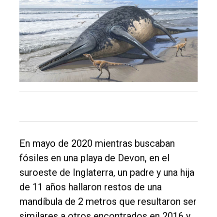
El
En mayo de 2020 mientras buscaban
único
fósiles en una playa de Devon, en el
DIARIO
suroeste de Inglaterra, un padre y una hija
de
de 11 años hallaron restos de una
Balcarce
mandíbula de 2 metros que resultaron ser
similares a otros encontrados en 2016 y