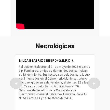
Necrológicas
NILDA BEATRIZ CRESPO (Q.E.P.D.).
ALBER
(Q.E.P.
Falleció en Balcarce el 21 de mayo de 2026 c.a.s.r. y
b.p. Familiares, amigos y demas deudos participan
Falleció
su fallecimiento. Sus restos son velados para luego
b.p. Fa
ser inhumados en el Cementerio Municipal, previo
su fall
oficio religioso en sala velatoria, el viernes 22 a las
ser inh
◀
▶
10. Casa de duelo: Barrio Arquitectura N° 70.
oficio r
Servicios de Sepelios de la Cooperativa de
las 17.
Electricidad «General Balcarce» Limitada, calle 15
Sepelios
Nº 519 entre 14 y 16, teléfono 42-2404.
Balcarce
teléfon