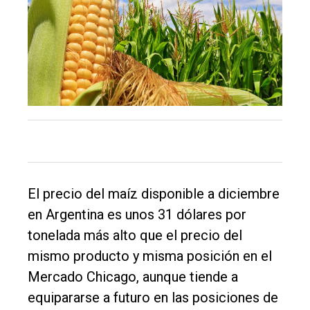
El
único
DIARIO
de
Balcarce
Inicio
Tendencia
Int.
El precio del maíz disponible a diciembre
General
en Argentina es unos 31 dólares por
Política
tonelada más alto que el precio del
mismo producto y misma posición en el
Cultura
Mercado Chicago, aunque tiende a
Entrevistas
equipararse a futuro en las posiciones de
Rural