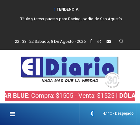
TENDENCIA
Título y tercer puesto para Racing, podio de San Agustín
22
:
33
:
23
Sábado, 8 De Agosto - 2026
UE:
Compra: $1505 - Venta: $1525 |
DÓLAR BOLSA
4.1°C - Despejado