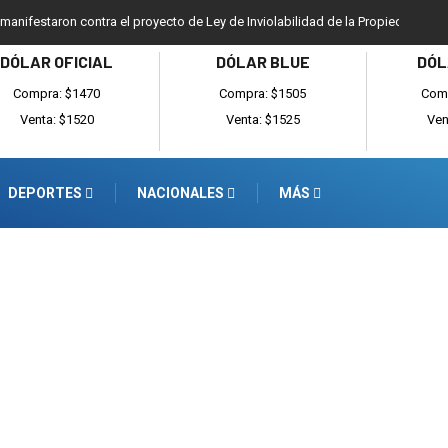
 manifestaron contra el proyecto de Ley de Inviolabilidad de la Propiedad Priv
DÓLAR OFICIAL
DÓLAR BLUE
DÓL
Compra: $1470
Compra: $1505
Comp
Venta: $1520
Venta: $1525
Ven
DEPORTES
NACIONALES
MÁS