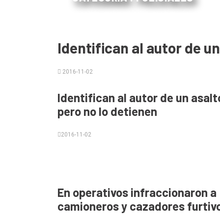
Identifican al autor de u
2016-11-02
El
Identifican al autor de un asalt
único
pero no lo detienen
DIARIO
de
2016-11-02
Balcarce
Inicio
En operativos infraccionaron a
Tendencia
camioneros y cazadores furtiv
Int.