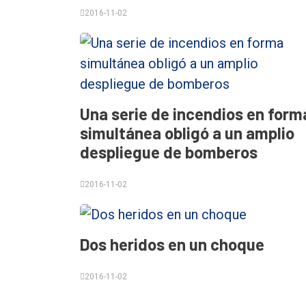
General
2016-11-02
Política
Cultura
Entrevistas
Rural
Una serie de incendios en form
simultánea obligó a un amplio
Deportes
despliegue de bomberos
Fúnebres
2016-11-02
Edición
Empresa
Nosotros
Dos heridos en un choque
Contacto
2016-11-02