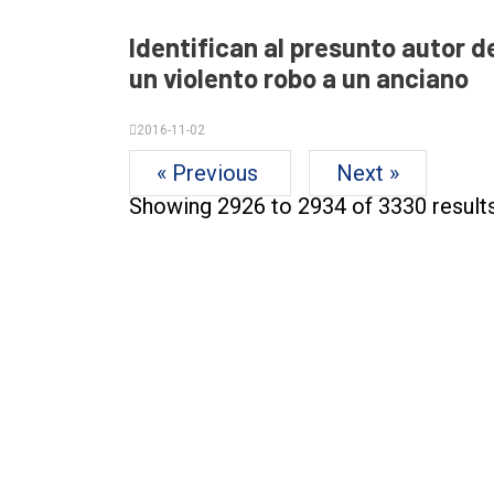
Identifican al presunto autor d
un violento robo a un anciano
2016-11-02
« Previous
Next »
Showing
2926
to
2934
of
3330
result